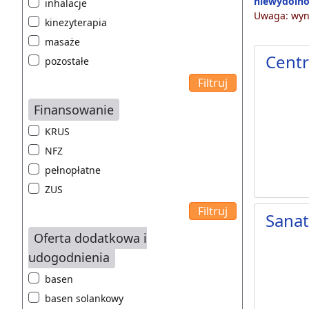
niewydolno
inhalacje
Uwaga: wyni
kinezyterapia
masaże
Centr
pozostałe
Finansowanie
KRUS
NFZ
pełnopłatne
ZUS
Sana
Oferta dodatkowa i
udogodnienia
basen
basen solankowy