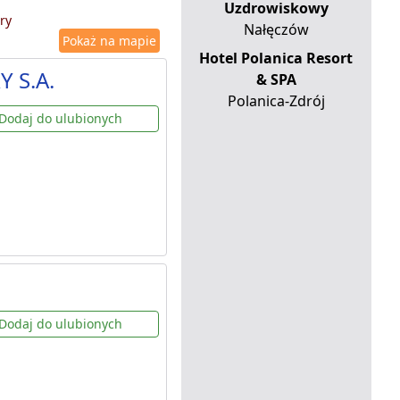
Uzdrowiskowy
ry
Nałęczów
Pokaż na mapie
Hotel Polanica Resort
Y S.A.
& SPA
Polanica-Zdrój
Dodaj do ulubionych
Dodaj do ulubionych