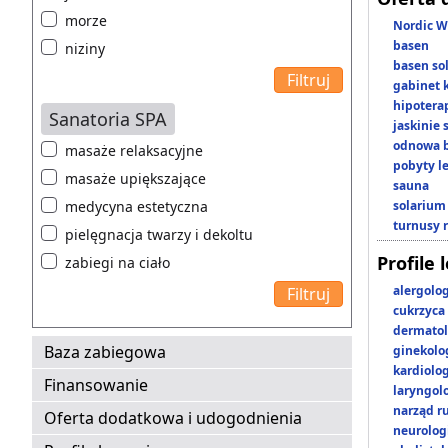
morze
Nordic W
basen
niziny
basen so
gabinet 
hipotera
Sanatoria SPA
jaskinie
odnowa b
masaże relaksacyjne
pobyty l
masaże upiększające
sauna
medycyna estetyczna
solarium
turnusy 
pielęgnacja twarzy i dekoltu
Profile 
zabiegi na ciało
alergolo
cukrzyca
dermatol
Baza zabiegowa
ginekolo
kardiolo
Finansowanie
laryngol
narząd r
Oferta dodatkowa i udogodnienia
neurolog