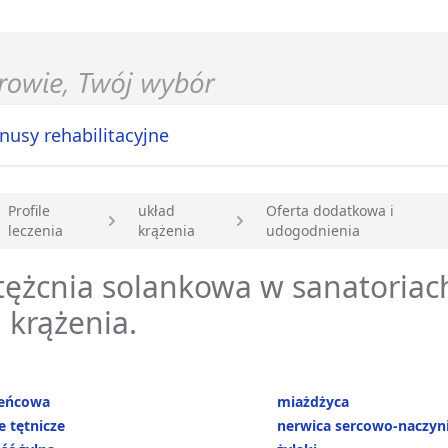
nusy rehabilitacyjne
Profile
układ
Oferta dodatkowa i
leczenia
krążenia
udogodnienia
główna
tężcnia solankowa w sanatoriac
 krążenia.
ieńcowa
miażdżyca
e tętnicze
nerwica sercowo-naczy