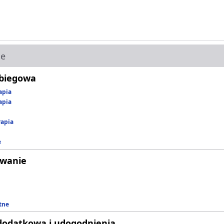
ie
abiegowa
apia
apia
rapia
e
owanie
tne
dodatkowa i udogodnienia