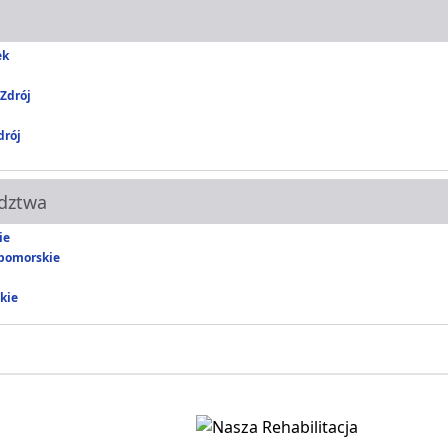
ek
Zdrój
rój
dztwa
ie
pomorskie
kie