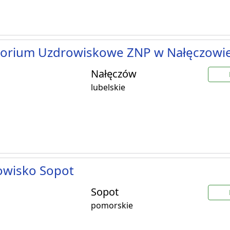
torium Uzdrowiskowe ZNP w Nałęczowi
Nałęczów
lubelskie
owisko Sopot
Sopot
pomorskie