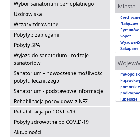
Wybór sanatorium pełnopłatnego
Miasta
Uzdrowiska
Ciechocin
Wczasy zdrowotne
Nałęczów
Rymanów-
Pobyty z zabiegami
Sopot
Wysowa-Zd
Pobyty SPA
Zakopane
Wyjazd do sanatorium - rodzaje
sanatoriów
Wojewó
Sanatorium – nowoczesne możliwości
małopolsk
pobytu leczniczego
kujawsko-
pomorskie
Sanatorium - podstawowe informacje
podkarpac
lubelskie
Rehabilitacja pocovidowa z NFZ
Rehabilitacja po COVID-19
Pobyty zdrowotne po COVID-19
Aktualności