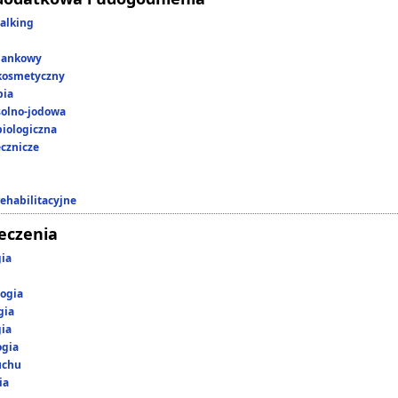
alking
lankowy
kosmetyczny
pia
 solno-jodowa
iologiczna
ecznicze
rehabilitacyjne
leczenia
gia
ogia
gia
gia
ogia
uchu
ia