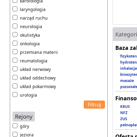
kardiologia
laryngologia
narząd ruchu
neurologia
Kategor
okulistyka
onkologia
Baza z
przemiana materii
fizykoter
reumatologia
hydroter
inhalacje
układ nerwowy
kinezyte
układ oddechowy
masaże
układ pokarmowy
pozostał
urologia
Finans
KRUS
NFZ
Rejony
ZUS
pełnopła
góry
jeziora
Oferta 