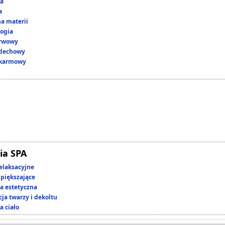
ka
a
a materii
ogia
erwowy
ddechowy
okarmowy
ia SPA
elaksacyjne
piększające
 estetyczna
ja twarzy i dekoltu
a ciało