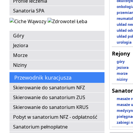
Profile leczenia
okulisty
onkologi
Sanatoria SPA
przemian
reumatol
układ n
układ o
Góry
układ p
urologia
Jeziora
Rejony
Morze
góry
Niziny
jeziora
morze
Przewodnik kuracjusza
niziny
Skierowanie do sanatorium NFZ
Sanator
Skierowanie do sanatorium ZUS
masaże r
masaże u
Skierowanie do sanatorium KRUS
medycyna
Pobyt w sanatorium NFZ - odpłatność
pielęgnac
zabiegi n
Sanatorium pełnopłatne