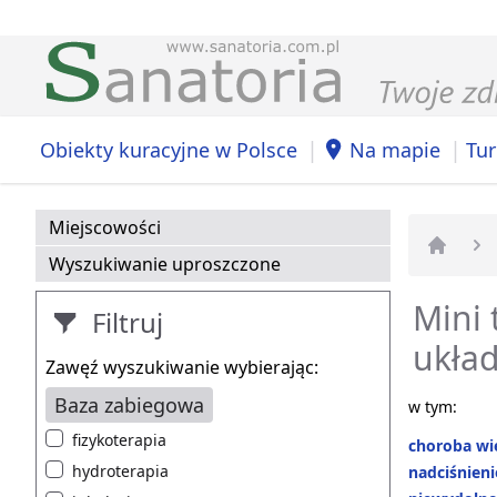
|
|
Obiekty kuracyjne w Polsce
Na mapie
Tur
Miejscowości
Wyszukiwanie uproszczone
Strona 
Mini 
Filtruj
układ
Zawęź wyszukiwanie wybierając:
Baza zabiegowa
w tym:
fizykoterapia
choroba w
hydroterapia
nadciśnieni