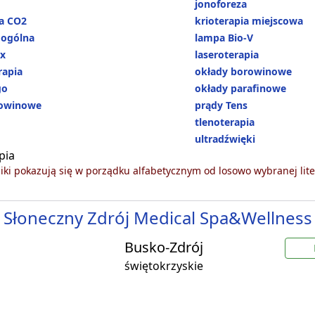
jonoforeza
ha CO2
krioterapia miejscowa
 ogólna
lampa Bio-V
ux
laseroterapia
apia
okłady borowinowe
go
okłady parafinowe
rowinowe
prądy Tens
tlenoterapia
ultradźwięki
pia
ki pokazują się w porządku alfabetycznym od losowo wybranej lite
 Słoneczny Zdrój Medical Spa&Wellness
Busko-Zdrój
świętokrzyskie