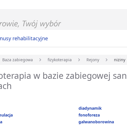
nusy rehabilitacyjne
Baza zabiegowa
fizykoterapia
Rejony
niziny
główna
oterapia w bazie zabiegowej sa
ach
diadynamik
mulacja
fonoforeza
ja
galwanoborowina