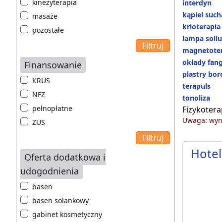
kinezyterapia
interdyn
kąpiel suc
masaże
krioterapia
pozostałe
lampa soll
magnetoter
okłady fan
Finansowanie
plastry bo
KRUS
terapuls
NFZ
tonoliza
pełnopłatne
Fizykotera
Uwaga: wyni
ZUS
Hotel
Oferta dodatkowa i
udogodnienia
basen
basen solankowy
gabinet kosmetyczny