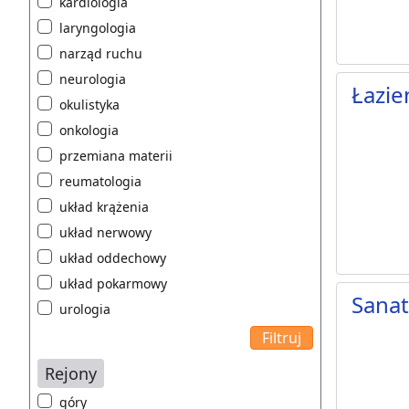
kardiologia
laryngologia
narząd ruchu
neurologia
Łazie
okulistyka
onkologia
przemiana materii
reumatologia
układ krążenia
układ nerwowy
układ oddechowy
układ pokarmowy
Sana
urologia
Rejony
góry