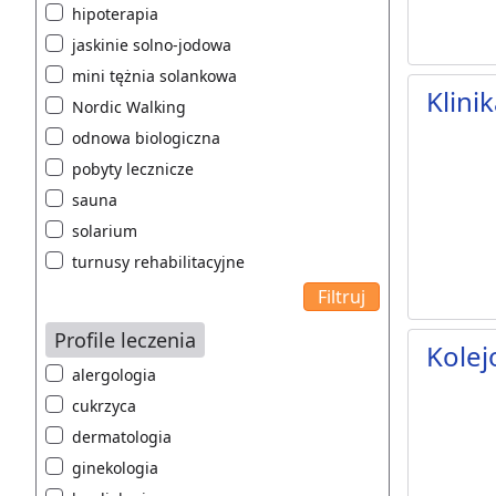
hipoterapia
jaskinie solno-jodowa
mini tężnia solankowa
Klini
Nordic Walking
odnowa biologiczna
pobyty lecznicze
sauna
solarium
turnusy rehabilitacyjne
Profile leczenia
Kolej
alergologia
cukrzyca
dermatologia
ginekologia