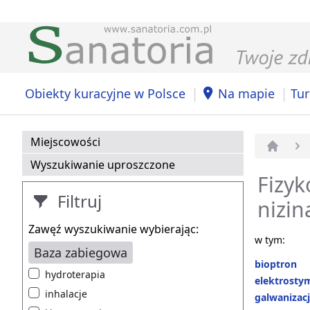
|
|
Obiekty kuracyjne w Polsce
Na mapie
Tur
Miejscowości
Strona 
Wyszukiwanie uproszczone
Fizyk
Filtruj
nizin
Zawęź wyszukiwanie wybierając:
w tym:
Baza zabiegowa
bioptron
hydroterapia
elektrosty
inhalacje
galwanizac