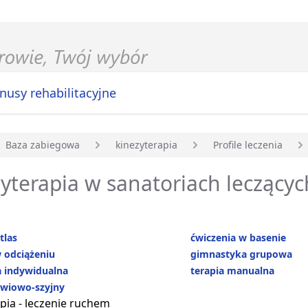
nusy rehabilitacyjne
Baza zabiegowa
kinezyterapia
Profile leczenia
główna
yterapia w sanatoriach leczącyc
tlas
ćwiczenia w basenie
 odciążeniu
gimnastyka grupowa
 indywidualna
terapia manualna
źwiowo-szyjny
pia - leczenie ruchem