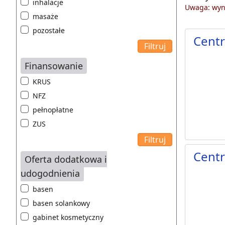
inhalacje
Uwaga: wyni
masaże
pozostałe
Cent
Finansowanie
KRUS
NFZ
pełnopłatne
ZUS
Centr
Oferta dodatkowa i
udogodnienia
basen
basen solankowy
gabinet kosmetyczny