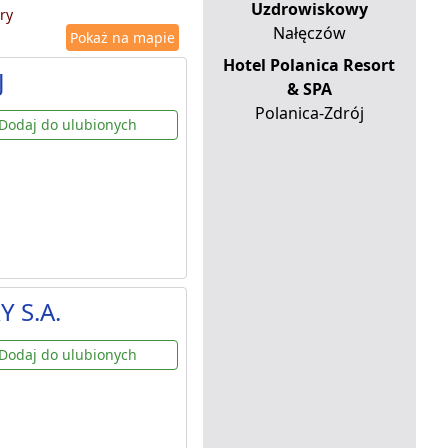
Uzdrowiskowy
ry
Nałęczów
Pokaż na mapie
Hotel Polanica Resort
J
& SPA
Polanica-Zdrój
Dodaj do ulubionych
Y S.A.
Dodaj do ulubionych