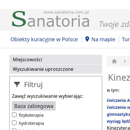
|
|
Obiekty kuracyjne w Polsce
Na mapie
Tur
Miejscowości
Strona 
Wyszukiwanie uproszczone
Kinez
Filtruj
w tym:
Zawęź wyszukiwanie wybierając:
ćwiczenia A
Baza zabiegowa
ćwiczenia w
gimnastyka
fizykoterapia
wyciąg lęd
hydroterapia
Kinezytera