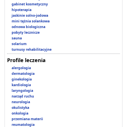
gabinet kosmetyczny
hipoterapia
jaskinie solno-jodowa
mini tężnia solankowa
odnowa biologiczna
pobyty lecznicze
sauna
solarium
turnusy rehabilitacyjne
Profile leczenia
alergologia
dermatologia
ginekologia
kardiologia
laryngologia
narząd ruchu
neurologia
okulistyka
onkologia
przemiana materii
reumatologia