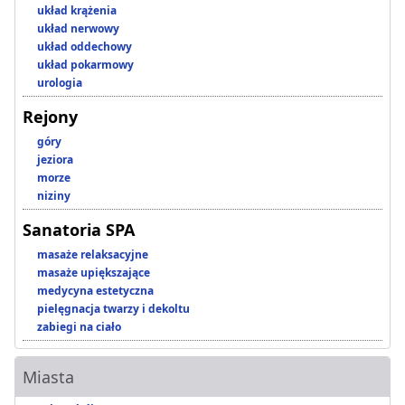
układ krążenia
układ nerwowy
układ oddechowy
układ pokarmowy
urologia
Rejony
góry
jeziora
morze
niziny
Sanatoria SPA
masaże relaksacyjne
masaże upiększające
medycyna estetyczna
pielęgnacja twarzy i dekoltu
zabiegi na ciało
Miasta