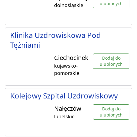
ulubionych
dolnośląskie
Klinika Uzdrowiskowa Pod
Tężniami
Ciechocinek
Dodaj do
ulubionych
kujawsko-
pomorskie
Kolejowy Szpital Uzdrowiskowy
Nałęczów
Dodaj do
ulubionych
lubelskie