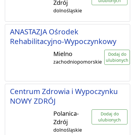
ulubionych
Zdrój
dolnośląskie
ANASTAZJA Ośrodek
Rehabilitacyjno-Wypoczynkowy
Mielno
Dodaj do
ulubionych
zachodniopomorskie
Centrum Zdrowia i Wypoczynku
NOWY ZDRÓJ
Polanica-
Dodaj do
ulubionych
Zdrój
dolnośląskie