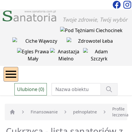
Ulubione (0)
Profile
Finansowanie
pełnopłatne
leczenia
Strona główna
Cukrzyca - lista sanatoriów z