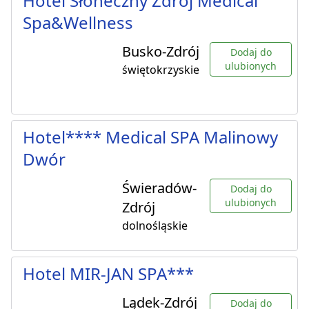
Hotel Słoneczny Zdrój Medical
Spa&Wellness
Busko-Zdrój
Dodaj do
ulubionych
świętokrzyskie
Hotel**** Medical SPA Malinowy
Dwór
Świeradów-
Dodaj do
ulubionych
Zdrój
dolnośląskie
Hotel MIR-JAN SPA***
Lądek-Zdrój
Dodaj do