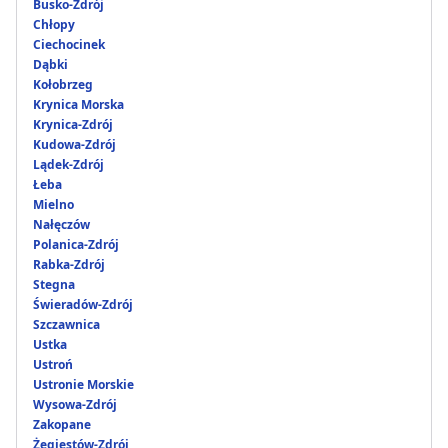
Busko-Zdrój
Chłopy
Ciechocinek
Dąbki
Kołobrzeg
Krynica Morska
Krynica-Zdrój
Kudowa-Zdrój
Lądek-Zdrój
Łeba
Mielno
Nałęczów
Polanica-Zdrój
Rabka-Zdrój
Stegna
Świeradów-Zdrój
Szczawnica
Ustka
Ustroń
Ustronie Morskie
Wysowa-Zdrój
Zakopane
Żegiestów-Zdrój