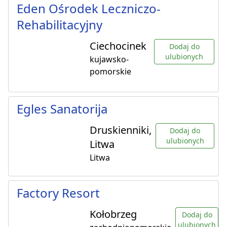
Eden Ośrodek Leczniczo-
Rehabilitacyjny
Ciechocinek
Dodaj do
ulubionych
kujawsko-
pomorskie
Egles Sanatorija
Druskienniki,
Dodaj do
ulubionych
Litwa
Litwa
Factory Resort
Kołobrzeg
Dodaj do
ulubionych