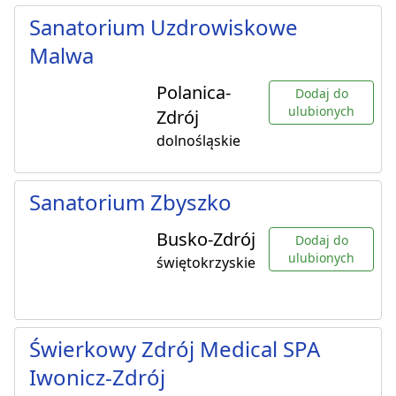
Sanatorium Uzdrowiskowe
Malwa
Polanica-
Dodaj do
ulubionych
Zdrój
dolnośląskie
Sanatorium Zbyszko
Busko-Zdrój
Dodaj do
ulubionych
świętokrzyskie
Świerkowy Zdrój Medical SPA
Iwonicz-Zdrój