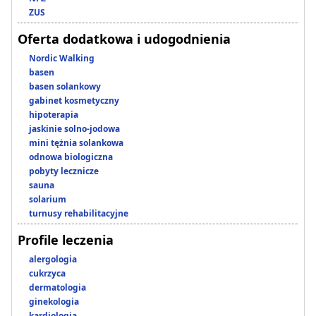
ZUS
Oferta dodatkowa i udogodnienia
Nordic Walking
basen
basen solankowy
gabinet kosmetyczny
hipoterapia
jaskinie solno-jodowa
mini tężnia solankowa
odnowa biologiczna
pobyty lecznicze
sauna
solarium
turnusy rehabilitacyjne
Profile leczenia
alergologia
cukrzyca
dermatologia
ginekologia
kardiologia