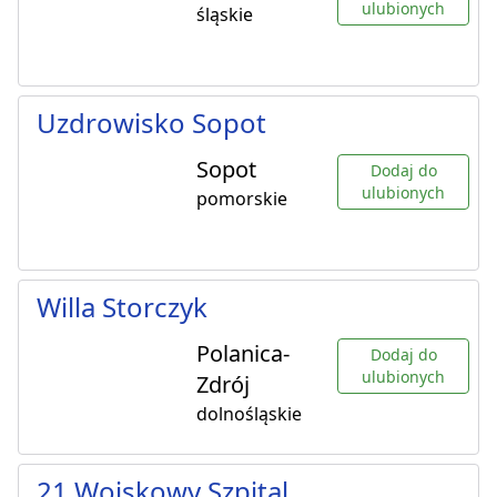
ulubionych
śląskie
Uzdrowisko Sopot
Sopot
Dodaj do
ulubionych
pomorskie
Willa Storczyk
Polanica-
Dodaj do
ulubionych
Zdrój
dolnośląskie
21 Wojskowy Szpital