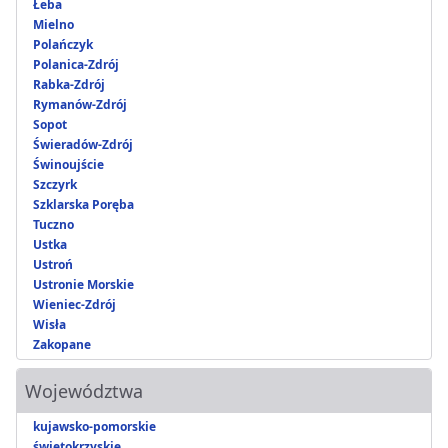
Łeba
Mielno
Polańczyk
Polanica-Zdrój
Rabka-Zdrój
Rymanów-Zdrój
Sopot
Świeradów-Zdrój
Świnoujście
Szczyrk
Szklarska Poręba
Tuczno
Ustka
Ustroń
Ustronie Morskie
Wieniec-Zdrój
Wisła
Zakopane
Województwa
kujawsko-pomorskie
świętokrzyskie