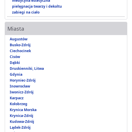
medycyna estetyczna
pielęgnacja twarzy i dekoltu
zabiegi na ciało
Miasta
Augustów
Busko-Zdrój
Ciechocinek
Cisów
Dąbki
Druskienniki, Litwa
Gdynia
Horyniec-Zdrój
Inowrocław
Iwonicz-Zdrój
Karpacz
Kołobrzeg
Krynica Morska
Krynica-Zdrój
Kudowa-Zdrój
Lądek-Zdrój