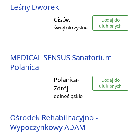
Leśny Dworek
Cisów
Dodaj do
ulubionych
świętokrzyskie
MEDICAL SENSUS Sanatorium
Polanica
Polanica-
Dodaj do
ulubionych
Zdrój
dolnośląskie
Ośrodek Rehabilitacyjno -
Wypoczynkowy ADAM