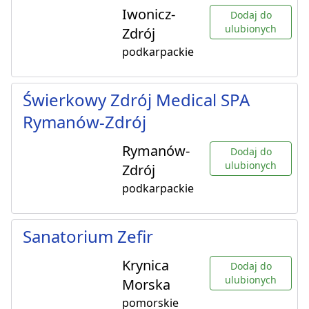
Iwonicz-
Dodaj do
ulubionych
Zdrój
podkarpackie
Świerkowy Zdrój Medical SPA
Rymanów-Zdrój
Rymanów-
Dodaj do
ulubionych
Zdrój
podkarpackie
Sanatorium Zefir
Krynica
Dodaj do
ulubionych
Morska
pomorskie