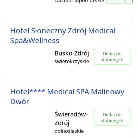
zachodniopomorskie
Hotel Słoneczny Zdrój Medical
Spa&Wellness
Busko-Zdrój
Dodaj do
ulubionych
świętokrzyskie
Hotel**** Medical SPA Malinowy
Dwór
Świeradów-
Dodaj do
ulubionych
Zdrój
dolnośląskie