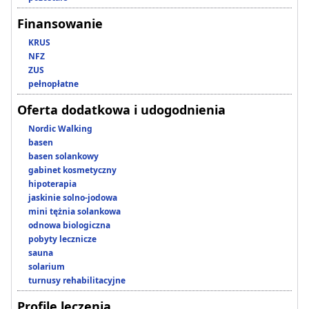
Finansowanie
KRUS
NFZ
ZUS
pełnopłatne
Oferta dodatkowa i udogodnienia
Nordic Walking
basen
basen solankowy
gabinet kosmetyczny
hipoterapia
jaskinie solno-jodowa
mini tężnia solankowa
odnowa biologiczna
pobyty lecznicze
sauna
solarium
turnusy rehabilitacyjne
Profile leczenia