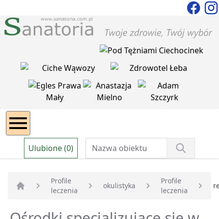
Ulubione (0)
Profile
Profile
okulistyka
r
leczenia
leczenia
Strona główna
Ośrodki specjalizujące się w