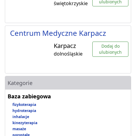
ulubionych
świętokrzyskie
Centrum Medyczne Karpacz
Karpacz
Dodaj do
ulubionych
dolnośląskie
Kategorie
Baza zabiegowa
fizykoterapia
hydroterapia
inhalacje
kinezyterapia
masaże
pozostałe