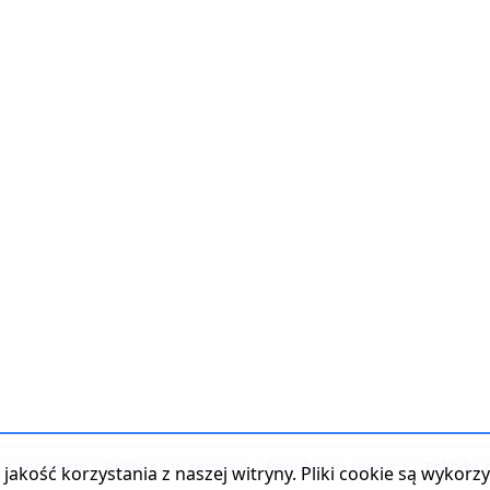
t z serwisem
|
Reklama w serwisie
|
Regulamin serwisu
|
Polityka
jakość korzystania z naszej witryny. Pliki cookie są wykor