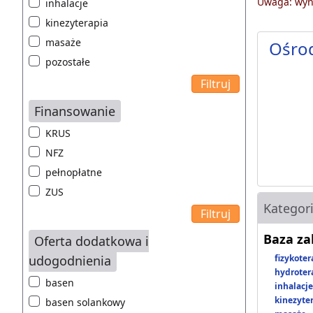
Uwaga: wyni
inhalacje
kinezyterapia
masaże
Ośro
pozostałe
Finansowanie
KRUS
NFZ
pełnopłatne
ZUS
Kategor
Baza z
Oferta dodatkowa i
udogodnienia
fizykoter
hydroter
basen
inhalacje
kinezyte
basen solankowy