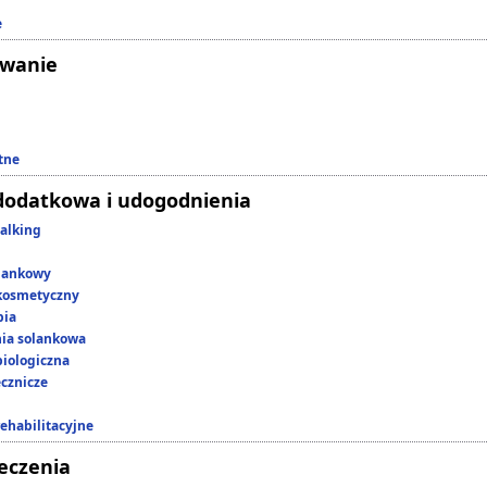
e
owanie
tne
dodatkowa i udogodnienia
alking
lankowy
kosmetyczny
pia
nia solankowa
iologiczna
ecznicze
rehabilitacyjne
leczenia