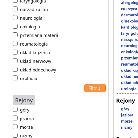
laryngologia
alergolo
cukrzyca
narząd ruchu
dermatol
neurologia
ginekolo
onkologia
kardiolo
laryngol
przemiana materii
narząd r
reumatologia
neurolog
onkologi
układ krążenia
przemian
układ nerwowy
reumatol
układ oddechowy
układ kr
układ n
urologia
układ o
urologia
Rejony
Rejony
góry
góry
jeziora
jeziora
morze
morze
niziny
niziny