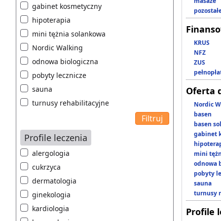
masaże
gabinet kosmetyczny
pozostał
hipoterapia
Finans
mini tężnia solankowa
KRUS
Nordic Walking
NFZ
odnowa biologiczna
ZUS
pełnopła
pobyty lecznicze
sauna
Oferta 
turnusy rehabilitacyjne
Nordic W
basen
basen so
gabinet 
Profile leczenia
hipotera
alergologia
mini tęż
odnowa b
cukrzyca
pobyty l
dermatologia
sauna
turnusy 
ginekologia
kardiologia
Profile 