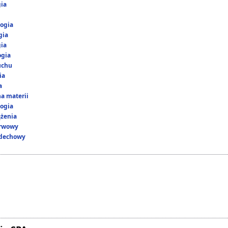
gia
ogia
gia
gia
ogia
uchu
ia
a
a materii
ogia
ążenia
erwowy
ddechowy