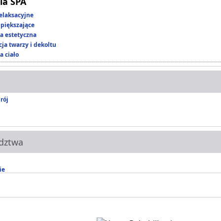
ia SPA
elaksacyjne
piększające
 estetyczna
ja twarzy i dekoltu
a ciało
rój
dztwa
ie