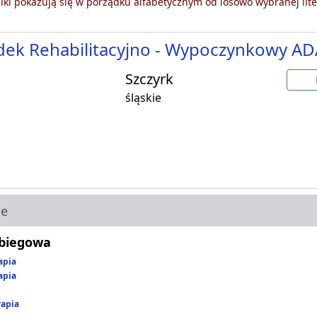
ki pokazują się w porządku alfabetycznym od losowo wybranej lite
dek Rehabilitacyjno - Wypoczynkowy A
Szczyrk
śląskie
ie
abiegowa
apia
apia
rapia