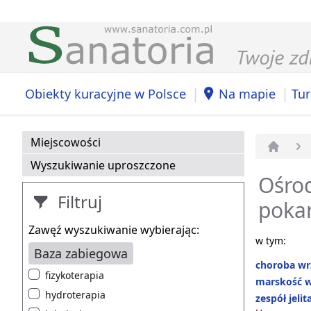
|
|
Obiekty kuracyjne w Polsce
Na mapie
Tur
Miejscowości
Strona 
Wyszukiwanie uproszczone
Ośrod
Filtruj
pokar
Zawęź wyszukiwanie wybierając:
w tym:
Baza zabiegowa
choroba w
fizykoterapia
marskość 
hydroterapia
zespół jeli