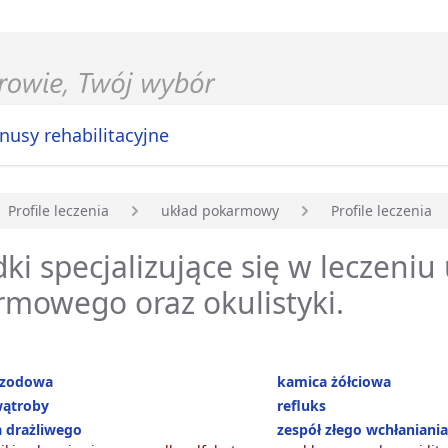
nusy rehabilitacyjne
Profile leczenia
układ pokarmowy
Profile leczenia
główna
ki specjalizujące się w leczeniu
mowego oraz okulistyki.
rzodowa
kamica żółciowa
wątroby
refluks
ta drażliwego
zespół złego wchłaniani