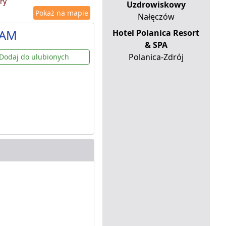
ry
Uzdrowiskowy
Pokaż na mapie
Nałęczów
DAM
Hotel Polanica Resort
& SPA
Polanica-Zdrój
Dodaj do ulubionych