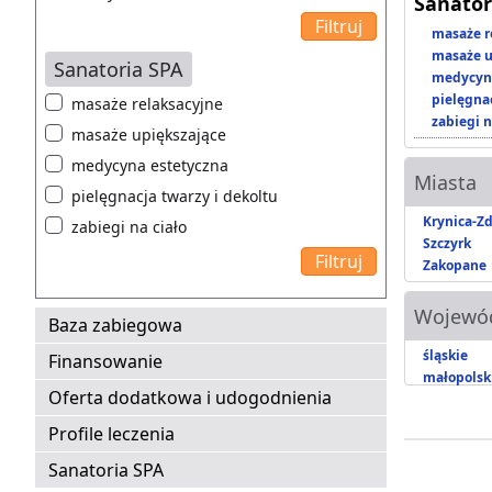
Sanator
masaże r
masaże u
Sanatoria SPA
medycyna
pielęgnac
masaże relaksacyjne
zabiegi n
masaże upiększające
medycyna estetyczna
Miasta
pielęgnacja twarzy i dekoltu
Krynica-Zd
zabiegi na ciało
Szczyrk
Zakopane
Wojewó
Baza zabiegowa
śląskie
Finansowanie
małopolsk
Oferta dodatkowa i udogodnienia
Profile leczenia
Sanatoria SPA