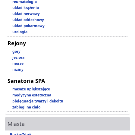
reumatologia
układ krążenia
układ nerwowy
układ oddechowy
układ pokarmowy
urologia
Rejony
góry
jeziora
morze
niziny
Sanatoria SPA
masaże upiększające
medycyna estetyczna
pielęgnacja twarzy i dekoltu
zabiegi na ciało
Miasta
Busko-Zdrój