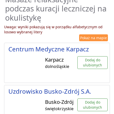
podczas kuracji leczniczej na
okulistykę
Uwaga: wyniki pokazują się w porządku alfabetycznym od
losowo wybranej litery
Pokaż na mapie
Centrum Medyczne Karpacz
Karpacz
Dodaj do
ulubionych
dolnośląskie
Uzdrowisko Busko-Zdrój S.A.
Busko-Zdrój
Dodaj do
ulubionych
świętokrzyskie