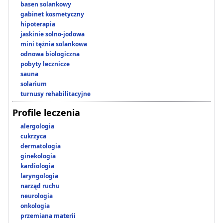
basen solankowy
gabinet kosmetyczny
hipoterapia
jaskinie solno-jodowa
mini tężnia solankowa
odnowa biologiczna
pobyty lecznicze
sauna
solarium
turnusy rehabilitacyjne
Profile leczenia
alergologia
cukrzyca
dermatologia
ginekologia
kardiologia
laryngologia
narząd ruchu
neurologia
onkologia
przemiana materii