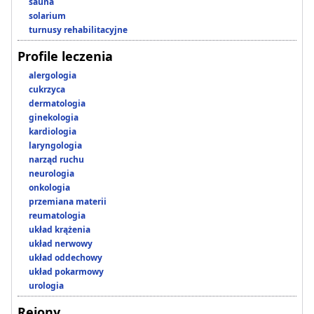
sauna
solarium
turnusy rehabilitacyjne
Profile leczenia
alergologia
cukrzyca
dermatologia
ginekologia
kardiologia
laryngologia
narząd ruchu
neurologia
onkologia
przemiana materii
reumatologia
układ krążenia
układ nerwowy
układ oddechowy
układ pokarmowy
urologia
Rejony