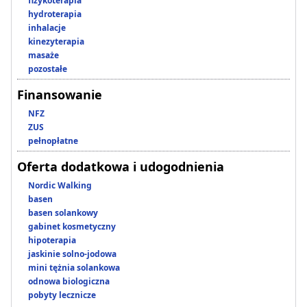
fizykoterapia
hydroterapia
inhalacje
kinezyterapia
masaże
pozostałe
Finansowanie
NFZ
ZUS
pełnopłatne
Oferta dodatkowa i udogodnienia
Nordic Walking
basen
basen solankowy
gabinet kosmetyczny
hipoterapia
jaskinie solno-jodowa
mini tężnia solankowa
odnowa biologiczna
pobyty lecznicze