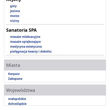
góry
jeziora
morze
niziny
Sanatoria SPA
masaże relaksacyjne
masaże upiększające
medycyna estetyczna
pielęgnacja twarzy i dekoltu
Miasta
Karpacz
Zakopane
Województwa
małopolskie
dolnośląskie