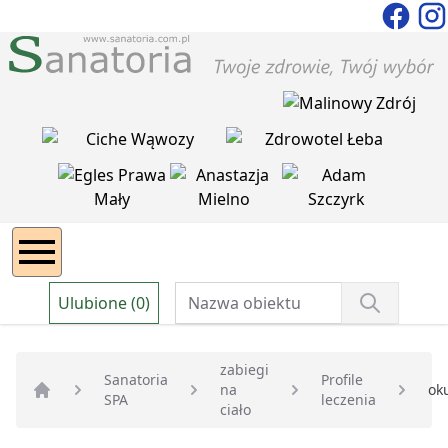
Ulubione (0)
zabiegi
Sanatoria
Profile
na
oku
SPA
leczenia
Strona główna
ciało