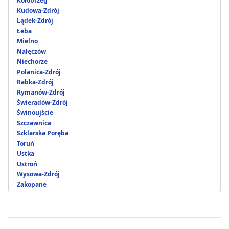
Kołobrzeg
Kudowa-Zdrój
Lądek-Zdrój
Łeba
Mielno
Nałęczów
Niechorze
Polanica-Zdrój
Rabka-Zdrój
Rymanów-Zdrój
Świeradów-Zdrój
Świnoujście
Szczawnica
Szklarska Poręba
Toruń
Ustka
Ustroń
Wysowa-Zdrój
Zakopane