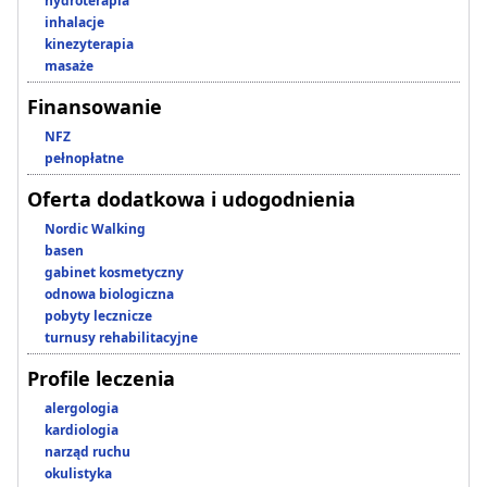
hydroterapia
inhalacje
kinezyterapia
masaże
Finansowanie
NFZ
pełnopłatne
Oferta dodatkowa i udogodnienia
Nordic Walking
basen
gabinet kosmetyczny
odnowa biologiczna
pobyty lecznicze
turnusy rehabilitacyjne
Profile leczenia
alergologia
kardiologia
narząd ruchu
okulistyka