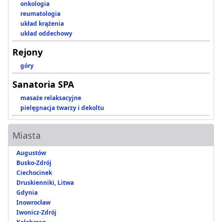
onkologia
reumatologia
układ krążenia
układ oddechowy
Rejony
góry
Sanatoria SPA
masaże relaksacyjne
pielęgnacja twarzy i dekoltu
Miasta
Augustów
Busko-Zdrój
Ciechocinek
Druskienniki, Litwa
Gdynia
Inowrocław
Iwonicz-Zdrój