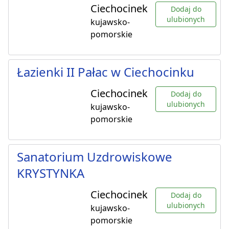
Ciechocinek
Dodaj do
ulubionych
kujawsko-
pomorskie
Łazienki II Pałac w Ciechocinku
Ciechocinek
Dodaj do
ulubionych
kujawsko-
pomorskie
Sanatorium Uzdrowiskowe
KRYSTYNKA
Ciechocinek
Dodaj do
ulubionych
kujawsko-
pomorskie