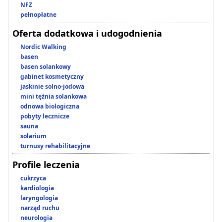
NFZ
pełnopłatne
Oferta dodatkowa i udogodnienia
Nordic Walking
basen
basen solankowy
gabinet kosmetyczny
jaskinie solno-jodowa
mini tężnia solankowa
odnowa biologiczna
pobyty lecznicze
sauna
solarium
turnusy rehabilitacyjne
Profile leczenia
cukrzyca
kardiologia
laryngologia
narząd ruchu
neurologia