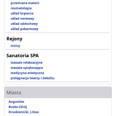
przemiana materii
reumatologia
układ krążenia
układ nerwowy
układ oddechowy
układ pokarmowy
Rejony
niziny
Sanatoria SPA
masaże relaksacyjne
masaże upiększające
medycyna estetyczna
pielęgnacja twarzy i dekoltu
Miasta
Augustów
Busko-Zdrój
Druskienniki, Litwa