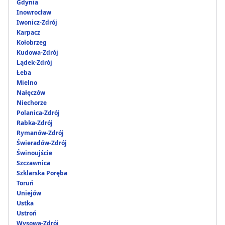
Gdynia
Inowrocław
Iwonicz-Zdrój
Karpacz
Kołobrzeg
Kudowa-Zdrój
Lądek-Zdrój
Łeba
Mielno
Nałęczów
Niechorze
Polanica-Zdrój
Rabka-Zdrój
Rymanów-Zdrój
Świeradów-Zdrój
Świnoujście
Szczawnica
Szklarska Poręba
Toruń
Uniejów
Ustka
Ustroń
Wysowa-Zdrój