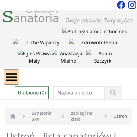
Ulubione (0)
Sanatoria
zabiegi na
Ustroń
SPA
ciało
Strona główna
Ustroń - lista sanatoriów i