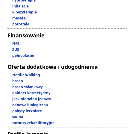
hydroterapia
inhalacje
kinezyterapia
masaże
pozostałe
Finansowanie
NFZ
ZUS
pełnopłatne
Oferta dodatkowa i udogodnienia
Nordic Walking
basen
basen solankowy
gabinet kosmetyczny
jaskinie solno-jodowa
odnowa biologiczna
pobyty lecznicze
sauna
turnusy rehabilitacyjne