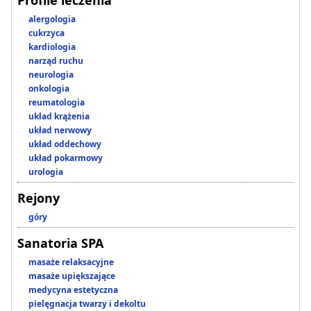
Profile leczenia
alergologia
cukrzyca
kardiologia
narząd ruchu
neurologia
onkologia
reumatologia
układ krążenia
układ nerwowy
układ oddechowy
układ pokarmowy
urologia
Rejony
góry
Sanatoria SPA
masaże relaksacyjne
masaże upiększające
medycyna estetyczna
pielęgnacja twarzy i dekoltu