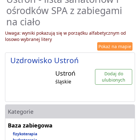
ośrodków SPA z zabiegami
na ciało
Uwaga: wyniki pokazują się w porządku alfabetycznym od
losowo wybranej litery
Pokaż na mapie
Uzdrowisko Ustroń
Ustroń
Dodaj do
ulubionych
śląskie
Kategorie
Baza zabiegowa
fizykoterapia