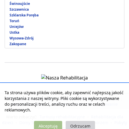
Świnoujście
Szczawnica
Szklarska Poręba
Toruń
Uniejów
Ustka
Wysowa-Zdrój
Zakopane
Ta strona używa plików cookie, aby zapewnić najlepszą jakość
korzystania z naszej witryny. Pliki cookie są wykorzystywane
Strona główna
|
Kontakt z serwisem
|
Reklama w serwisie
|
do personalizacji treści, analizy ruchu oraz w celach
Regulamin serwisu
|
Polityka prywatności
|
Logowanie
reklamowych.
Warto zobaczyć:
Turnusy rehabilitacyjne
-
Rehabilitacja dla
dzieci
-
Domy Seniora i Opieki
-
Noclegi nad morzem
-
Pobyty
Akceptuję
Odrzucam
dla zdrowia