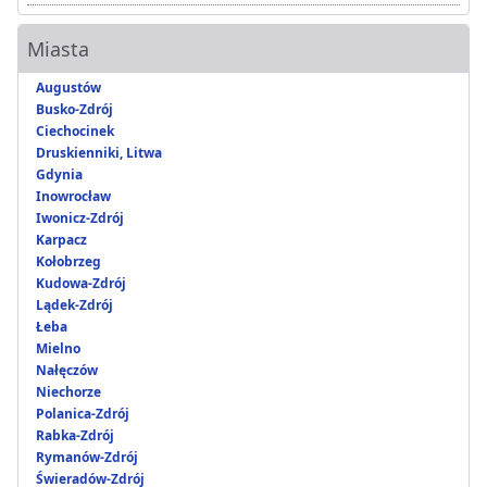
Miasta
Augustów
Busko-Zdrój
Ciechocinek
Druskienniki, Litwa
Gdynia
Inowrocław
Iwonicz-Zdrój
Karpacz
Kołobrzeg
Kudowa-Zdrój
Lądek-Zdrój
Łeba
Mielno
Nałęczów
Niechorze
Polanica-Zdrój
Rabka-Zdrój
Rymanów-Zdrój
Świeradów-Zdrój