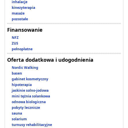
inhalacje
kinezyterapia
masaże
pozostałe
Finansowanie
NFZ
ZUS
pełnopłatne
Oferta dodatkowa i udogodnienia
Nordic Walking
basen
gabinet kosmetyczny
hipoterapia
jaskinie solno-jodowa
mini tężnia solankowa
odnowa biologiczna
pobyty lecznicze
sauna
solarium
turnusy rehabilitacyjne