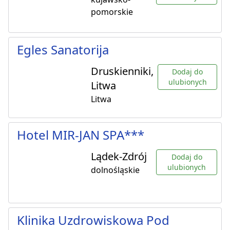
pomorskie
Egles Sanatorija
Druskienniki,
Dodaj do
ulubionych
Litwa
Litwa
Hotel MIR-JAN SPA***
Lądek-Zdrój
Dodaj do
ulubionych
dolnośląskie
Klinika Uzdrowiskowa Pod