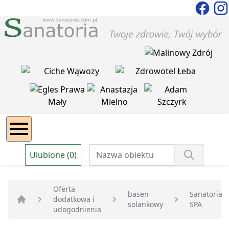
Ulubione (0)
Oferta
basen
Sanatoria
dodatkowa i
solankowy
SPA
Strona główna
udogodnienia