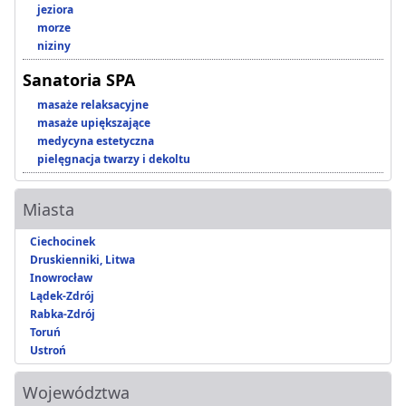
jeziora
morze
niziny
Sanatoria SPA
masaże relaksacyjne
masaże upiększające
medycyna estetyczna
pielęgnacja twarzy i dekoltu
Miasta
Ciechocinek
Druskienniki, Litwa
Inowrocław
Lądek-Zdrój
Rabka-Zdrój
Toruń
Ustroń
Województwa