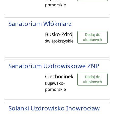
pomorskie
Sanatorium Włókniarz
Busko-Zdrój
Dodaj do
ulubionych
świętokrzyskie
Sanatorium Uzdrowiskowe ZNP
Ciechocinek
Dodaj do
ulubionych
kujawsko-
pomorskie
Solanki Uzdrowisko Inowrocław