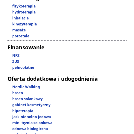
fizykoterapia
hydroterapia
inhalacje
kinezyterapia
masaże
pozostałe
Finansowanie
NFZ
ZUS
pełnopłatne
Oferta dodatkowa i udogodnienia
Nordic Walking
basen
basen solankowy
gabinet kosmetyczny
hipoterapia
jaskinie solno-jodowa
mini tężnia solankowa
odnowa biologiczna