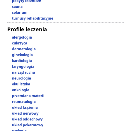
pobyty lecznicze
sauna
solarium
turnusy rehabilitacyjne
Profile leczenia
alergologia
cukrzyca
dermatologia
ginekologia
kardiologia
laryngologia
narząd ruchu
neurologia
okulistyka
onkologia
przemiana materii
reumatologia
układ krążenia
układ nerwowy
układ oddechowy
układ pokarmowy
urologia