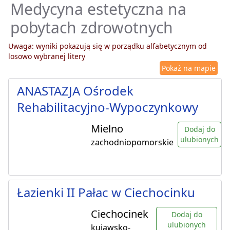
Medycyna estetyczna na
pobytach zdrowotnych
Uwaga: wyniki pokazują się w porządku alfabetycznym od
losowo wybranej litery
Pokaż na mapie
ANASTAZJA Ośrodek
Rehabilitacyjno-Wypoczynkowy
Mielno
Dodaj do
ulubionych
zachodniopomorskie
Łazienki II Pałac w Ciechocinku
Ciechocinek
Dodaj do
ulubionych
kujawsko-