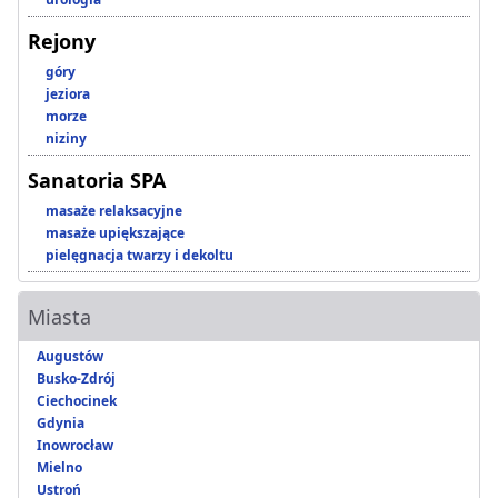
Rejony
góry
jeziora
morze
niziny
Sanatoria SPA
masaże relaksacyjne
masaże upiększające
pielęgnacja twarzy i dekoltu
Miasta
Augustów
Busko-Zdrój
Ciechocinek
Gdynia
Inowrocław
Mielno
Ustroń