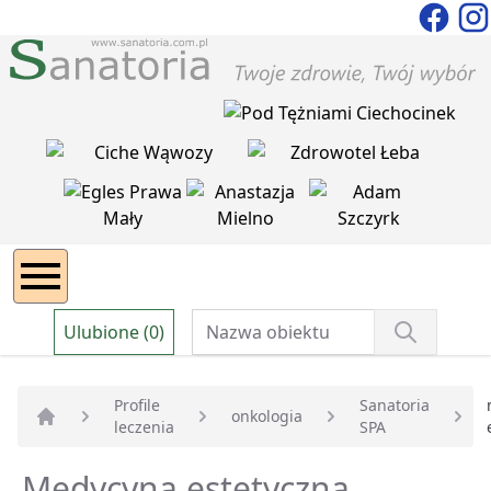
Ulubione (0)
Profile
Sanatoria
onkologia
leczenia
SPA
Strona główna
Medycyna estetyczna