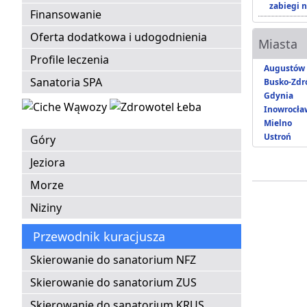
zabiegi n
Finansowanie
Oferta dodatkowa i udogodnienia
Miasta
Profile leczenia
Augustów
Sanatoria SPA
Busko-Zdr
Gdynia
Inowrocła
Mielno
Ustroń
Góry
Jeziora
Morze
Niziny
Przewodnik kuracjusza
Skierowanie do sanatorium NFZ
Skierowanie do sanatorium ZUS
Skierowanie do sanatorium KRUS