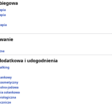
abiegowa
apia
apia
rapia
owanie
tne
dodatkowa i udogodnienia
alking
lankowy
kosmetyczny
 solno-jodowa
nia solankowa
iologiczna
ecznicze