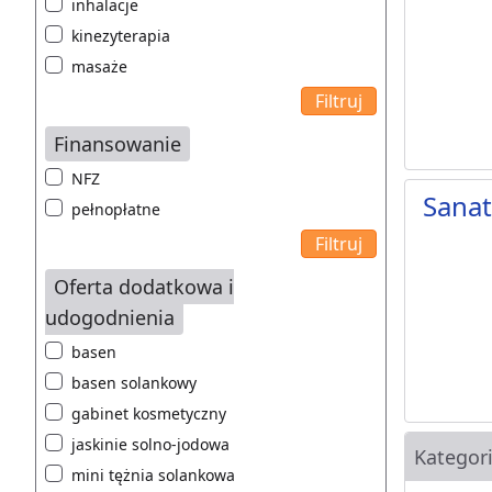
inhalacje
kinezyterapia
masaże
Finansowanie
NFZ
Sana
pełnopłatne
Oferta dodatkowa i
udogodnienia
basen
basen solankowy
gabinet kosmetyczny
jaskinie solno-jodowa
Kategor
mini tężnia solankowa