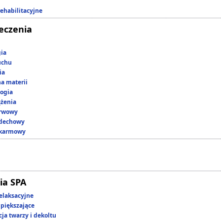
rehabilitacyjne
leczenia
gia
uchu
ia
a materii
ogia
ążenia
erwowy
ddechowy
okarmowy
ia SPA
elaksacyjne
piększające
ja twarzy i dekoltu