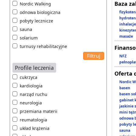
Baza z
Nordic Walking
odnowa biologiczna
fizykoter
hydroter
pobyty lecznicze
inhalacje
sauna
kinezyte
masaże
solarium
turnusy rehabilitacyjne
Finans
NFZ
pełnopła
Profile leczenia
Oferta 
cukrzyca
Nordic W
kardiologia
basen
narząd ruchu
basen so
gabinet 
neurologia
jaskinie
przemiana materii
mini tęż
odnowa b
reumatologia
pobyty l
układ krążenia
sauna