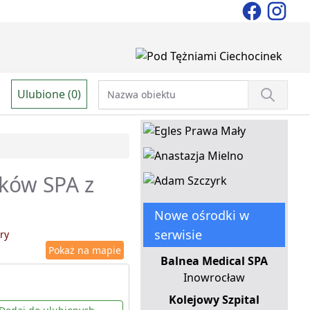
Ulubione (0)
dków SPA z
Nowe ośrodki w
serwisie
ry
Pokaż na mapie
Balnea Medical SPA
Inowrocław
Kolejowy Szpital