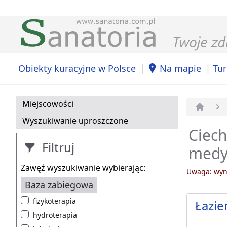
|
|
Obiekty kuracyjne w Polsce
Na mapie
Tur
Miejscowości
Strona 
Wyszukiwanie uproszczone
Ciech
Filtruj
medy
Zawęź wyszukiwanie wybierając:
Uwaga: wyni
Baza zabiegowa
fizykoterapia
Łazie
hydroterapia