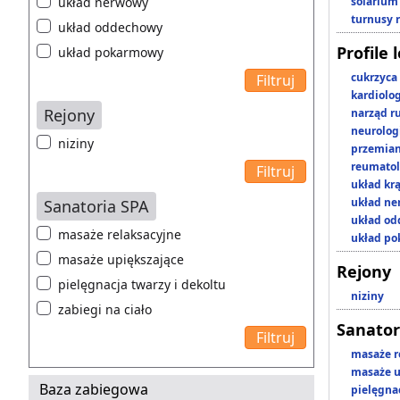
układ nerwowy
solarium
turnusy 
układ oddechowy
Profile 
układ pokarmowy
cukrzyca
kardiolo
Rejony
narząd r
neurolog
niziny
przemian
reumatol
układ kr
układ n
Sanatoria SPA
układ o
masaże relaksacyjne
układ p
masaże upiększające
Rejony
pielęgnacja twarzy i dekoltu
niziny
zabiegi na ciało
Sanator
masaże r
masaże u
Baza zabiegowa
pielęgnac