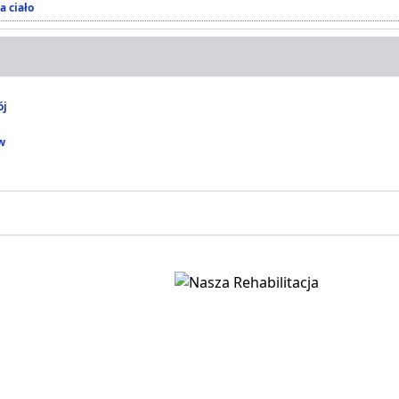
a ciało
ój
w