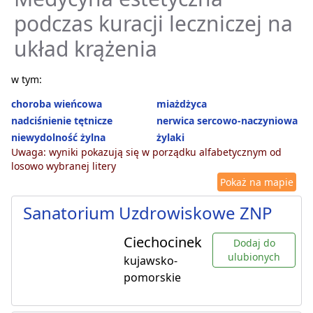
podczas kuracji leczniczej na
układ krążenia
w tym:
choroba wieńcowa
miażdżyca
nadciśnienie tętnicze
nerwica sercowo-naczyniowa
niewydolność żylna
żylaki
Uwaga: wyniki pokazują się w porządku alfabetycznym od
losowo wybranej litery
Pokaż na mapie
Sanatorium Uzdrowiskowe ZNP
Ciechocinek
Dodaj do
ulubionych
kujawsko-
pomorskie