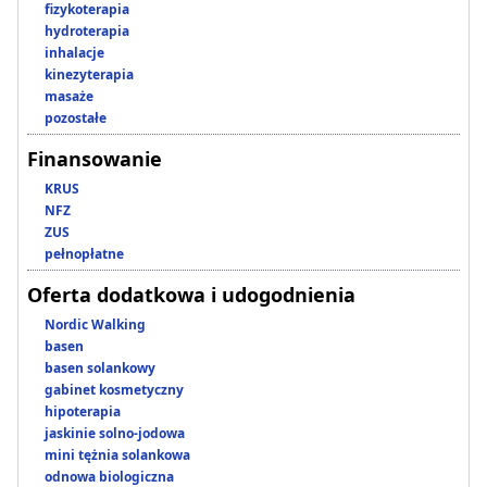
fizykoterapia
hydroterapia
inhalacje
kinezyterapia
masaże
pozostałe
Finansowanie
KRUS
NFZ
ZUS
pełnopłatne
Oferta dodatkowa i udogodnienia
Nordic Walking
basen
basen solankowy
gabinet kosmetyczny
hipoterapia
jaskinie solno-jodowa
mini tężnia solankowa
odnowa biologiczna