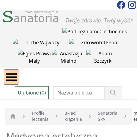
Ulubione (0)
Profile
układ
Sanatoria
m
leczenia
krążenia
SPA
e
Strona główna
Medycyna estetyczna