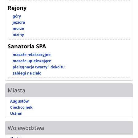
Rejony
góry
jeziora
morze
niziny
Sanatoria SPA
masaże relaksacyjne
masaże upiększające
pielęgnacja twarzy i dekoltu
zabiegi na ciało
Miasta
Augustów
Ciechocinek
Ustroń
Województwa