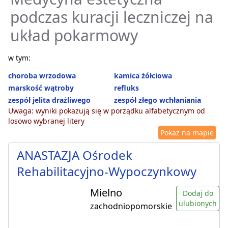
podczas kuracji leczniczej na
układ pokarmowy
w tym:
choroba wrzodowa
kamica żółciowa
marskość wątroby
refluks
zespół jelita drażliwego
zespół złego wchłaniania
Uwaga: wyniki pokazują się w porządku alfabetycznym od
losowo wybranej litery
Pokaż na mapie
ANASTAZJA Ośrodek
Rehabilitacyjno-Wypoczynkowy
Mielno
Dodaj do
ulubionych
zachodniopomorskie