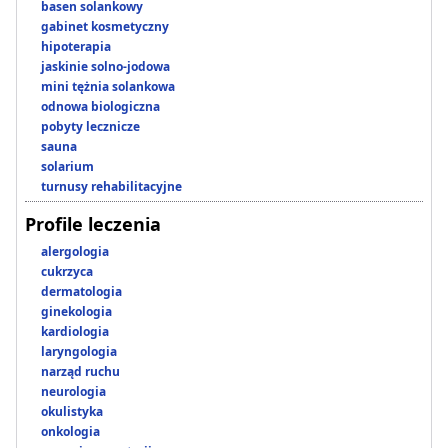
basen solankowy
gabinet kosmetyczny
hipoterapia
jaskinie solno-jodowa
mini tężnia solankowa
odnowa biologiczna
pobyty lecznicze
sauna
solarium
turnusy rehabilitacyjne
Profile leczenia
alergologia
cukrzyca
dermatologia
ginekologia
kardiologia
laryngologia
narząd ruchu
neurologia
okulistyka
onkologia