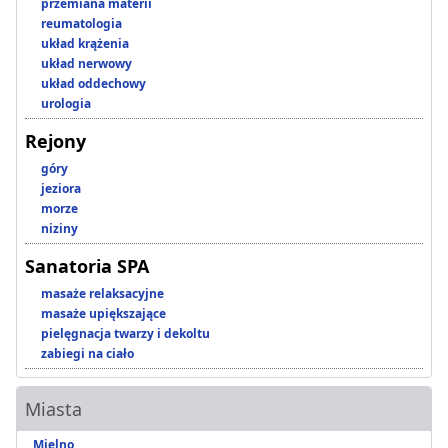
przemiana materii
reumatologia
układ krążenia
układ nerwowy
układ oddechowy
urologia
Rejony
góry
jeziora
morze
niziny
Sanatoria SPA
masaże relaksacyjne
masaże upiększające
pielęgnacja twarzy i dekoltu
zabiegi na ciało
Miasta
Mielno