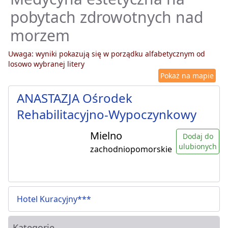
pobytach zdrowotnych nad
morzem
Uwaga: wyniki pokazują się w porządku alfabetycznym od
losowo wybranej litery
Pokaż na mapie
ANASTAZJA Ośrodek
Rehabilitacyjno-Wypoczynkowy
Mielno
Dodaj do
ulubionych
zachodniopomorskie
Hotel Kuracyjny***
Kategorie