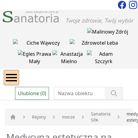
Ulubione (0)
Sanatoria
medy
Rejony
morze
SPA
estet
Strona główna
Medycyna estetyczna na