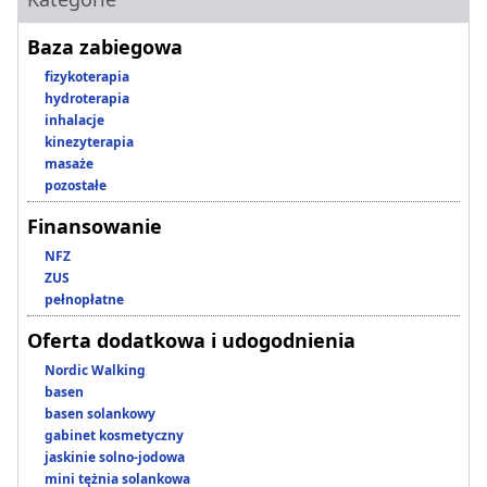
Baza zabiegowa
fizykoterapia
hydroterapia
inhalacje
kinezyterapia
masaże
pozostałe
Finansowanie
NFZ
ZUS
pełnopłatne
Oferta dodatkowa i udogodnienia
Nordic Walking
basen
basen solankowy
gabinet kosmetyczny
jaskinie solno-jodowa
mini tężnia solankowa