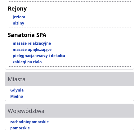
Rejony
jeziora
niziny
Sanatoria SPA
masaże relaksacyjne
masaże upiększające
pielęgnacja twarzy i dekoltu
zabiegi na ciało
Miasta
Gdynia
Mielno
Województwa
zachodniopomorskie
pomorskie