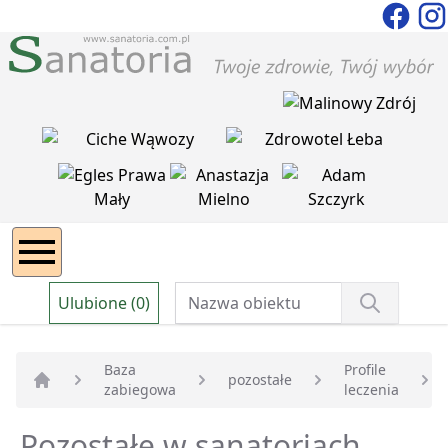
Ulubione (0)
Baza
Profile
pozostałe
zabiegowa
leczenia
Strona główna
Pozostałe w sanatoriach