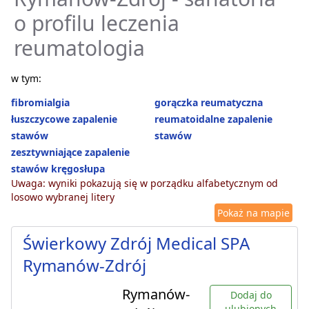
o profilu leczenia
reumatologia
w tym:
fibromialgia
gorączka reumatyczna
łuszczycowe zapalenie
reumatoidalne zapalenie
stawów
stawów
zesztywniające zapalenie
stawów kręgosłupa
Uwaga: wyniki pokazują się w porządku alfabetycznym od
losowo wybranej litery
Pokaż na mapie
Świerkowy Zdrój Medical SPA
Rymanów-Zdrój
Rymanów-
Dodaj do
ulubionych