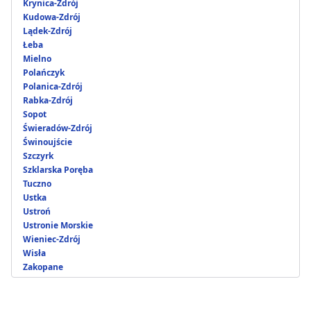
Krynica-Zdrój
Kudowa-Zdrój
Lądek-Zdrój
Łeba
Mielno
Polańczyk
Polanica-Zdrój
Rabka-Zdrój
Sopot
Świeradów-Zdrój
Świnoujście
Szczyrk
Szklarska Poręba
Tuczno
Ustka
Ustroń
Ustronie Morskie
Wieniec-Zdrój
Wisła
Zakopane