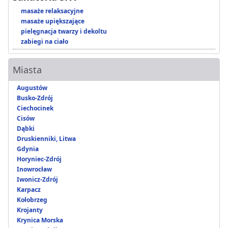
masaże relaksacyjne
masaże upiększające
pielęgnacja twarzy i dekoltu
zabiegi na ciało
Miasta
Augustów
Busko-Zdrój
Ciechocinek
Cisów
Dąbki
Druskienniki, Litwa
Gdynia
Horyniec-Zdrój
Inowrocław
Iwonicz-Zdrój
Karpacz
Kołobrzeg
Krojanty
Krynica Morska