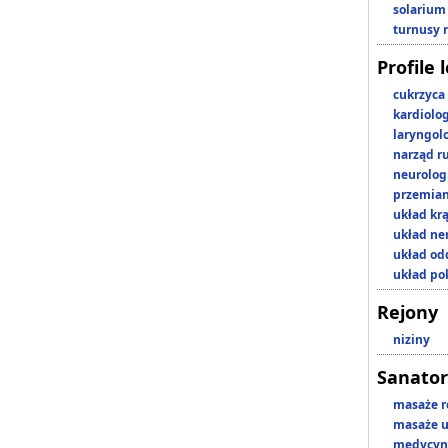
solarium
turnusy 
Profile 
cukrzyca
kardiolo
laryngol
narząd r
neurolog
przemian
układ kr
układ n
układ o
układ p
Rejony
niziny
Sanator
masaże r
masaże u
medycyna