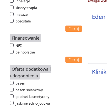
Uwaga: wyni
inhalacje
kinezyterapia
masaże
Eden 
pozostałe
Finansowanie
NFZ
pełnopłatne
Oferta dodatkowa i
Klini
udogodnienia
basen
basen solankowy
gabinet kosmetyczny
jaskinie solno-jodowa