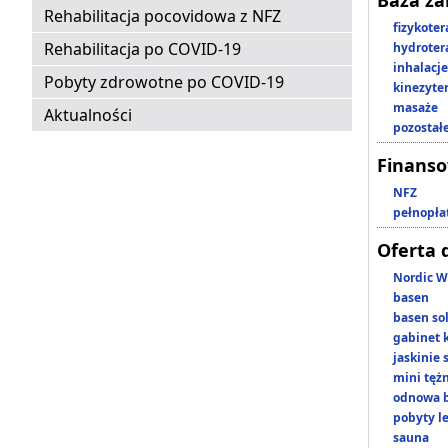
Baza z
Rehabilitacja pocovidowa z NFZ
fizykoter
Rehabilitacja po COVID-19
hydroter
inhalacje
Pobyty zdrowotne po COVID-19
kinezyte
masaże
Aktualności
pozostał
Finans
NFZ
pełnopła
Oferta 
Nordic W
basen
basen so
gabinet 
jaskinie
mini tęż
odnowa b
pobyty l
sauna