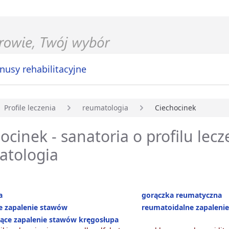
nusy rehabilitacyjne
Profile leczenia
reumatologia
Ciechocinek
główna
ocinek - sanatoria o profilu lecz
atologia
a
gorączka reumatyczna
e zapalenie stawów
reumatoidalne zapaleni
jące zapalenie stawów kręgosłupa