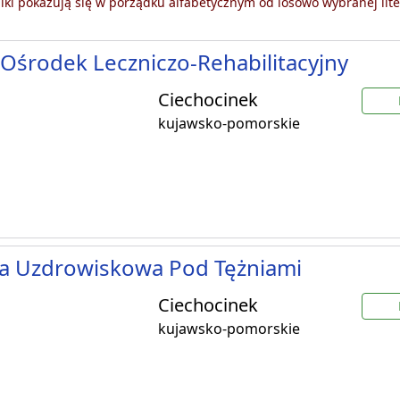
ki pokazują się w porządku alfabetycznym od losowo wybranej lite
Ośrodek Leczniczo-Rehabilitacyjny
Ciechocinek
kujawsko-pomorskie
ka Uzdrowiskowa Pod Tężniami
Ciechocinek
kujawsko-pomorskie