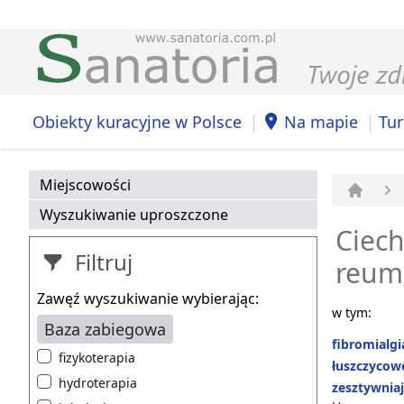
|
|
Obiekty kuracyjne w Polsce
Na mapie
Tur
Miejscowości
Strona 
Wyszukiwanie uproszczone
Ciech
Filtruj
reum
Zawęź wyszukiwanie wybierając:
w tym:
Baza zabiegowa
fibromialgi
fizykoterapia
łuszczycow
hydroterapia
zesztywnia