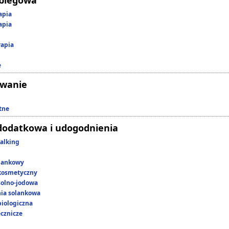
abiegowa
apia
apia
rapia
e
owanie
tne
dodatkowa i udogodnienia
alking
lankowy
kosmetyczny
 solno-jodowa
nia solankowa
iologiczna
ecznicze