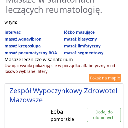
leczących reumatologię.
w tym:
intervac
łóżko masujące
masaż Aquavibron
masaż klasyczny
masaż kręgosłupa
masaż limfatyczny
masaż pneumatyczny BOA
masaż segmentowy
Masaże lecznicze w sanatorium
Uwaga: wyniki pokazują się w porządku alfabetycznym od
losowo wybranej litery
Pokaż na mapie
Zespół Wypoczynkowy Zdrowotel
Mazowsze
Łeba
Dodaj do
ulubionych
pomorskie