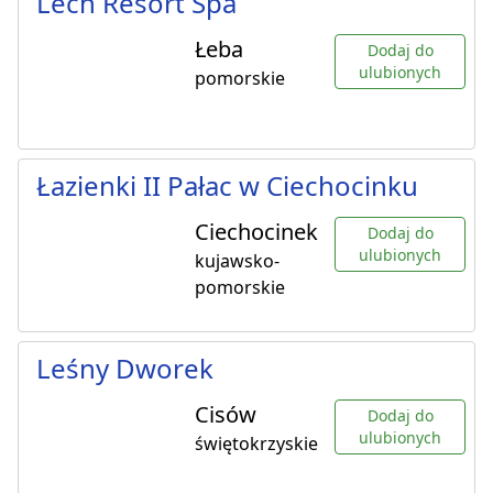
Lech Resort Spa
Łeba
Dodaj do
ulubionych
pomorskie
Łazienki II Pałac w Ciechocinku
Ciechocinek
Dodaj do
ulubionych
kujawsko-
pomorskie
Leśny Dworek
Cisów
Dodaj do
ulubionych
świętokrzyskie