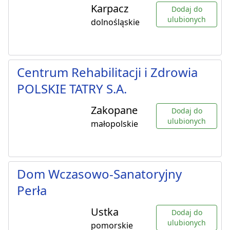
Karpacz
Dodaj do
ulubionych
dolnośląskie
Centrum Rehabilitacji i Zdrowia
POLSKIE TATRY S.A.
Zakopane
Dodaj do
ulubionych
małopolskie
Dom Wczasowo-Sanatoryjny
Perła
Ustka
Dodaj do
ulubionych
pomorskie