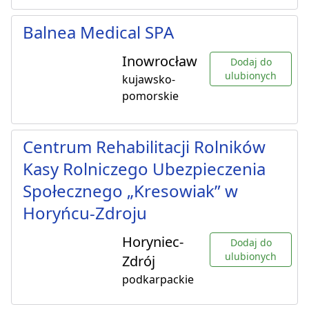
Balnea Medical SPA
Inowrocław
Dodaj do
ulubionych
kujawsko-
pomorskie
Centrum Rehabilitacji Rolników
Kasy Rolniczego Ubezpieczenia
Społecznego „Kresowiak” w
Horyńcu-Zdroju
Horyniec-
Dodaj do
ulubionych
Zdrój
podkarpackie