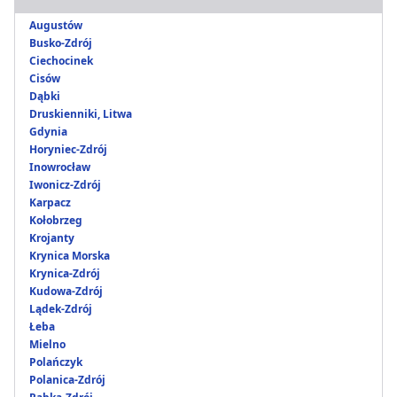
Augustów
Busko-Zdrój
Ciechocinek
Cisów
Dąbki
Druskienniki, Litwa
Gdynia
Horyniec-Zdrój
Inowrocław
Iwonicz-Zdrój
Karpacz
Kołobrzeg
Krojanty
Krynica Morska
Krynica-Zdrój
Kudowa-Zdrój
Lądek-Zdrój
Łeba
Mielno
Polańczyk
Polanica-Zdrój