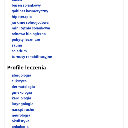
basen solankowy
gabinet kosmetyczny
hipoterapia
jaskinie solno-jodowa
mini tężnia solankowa
odnowa biologiczna
pobyty lecznicze
sauna
solarium
turnusy rehabilitacyjne
Profile leczenia
alergologia
cukrzyca
dermatologia
ginekologia
kardiologia
laryngologia
narząd ruchu
neurologia
okulistyka
onkologia