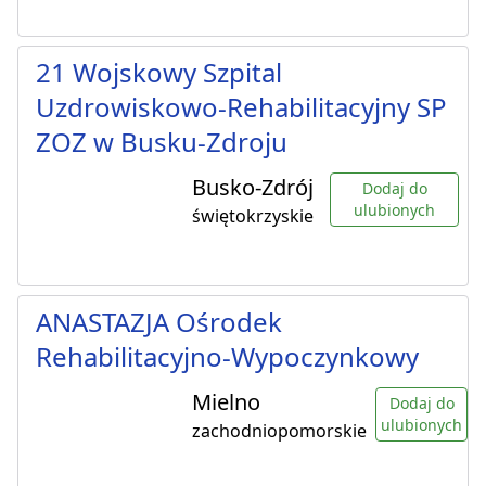
21 Wojskowy Szpital
Uzdrowiskowo-Rehabilitacyjny SP
ZOZ w Busku-Zdroju
Busko-Zdrój
Dodaj do
ulubionych
świętokrzyskie
ANASTAZJA Ośrodek
Rehabilitacyjno-Wypoczynkowy
Mielno
Dodaj do
ulubionych
zachodniopomorskie