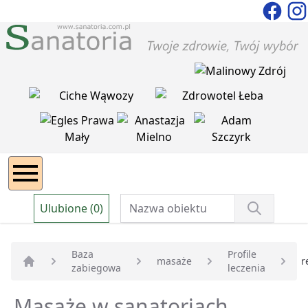
Ulubione (0)
Baza
Profile
masaże
r
zabiegowa
leczenia
Strona główna
Masaże w sanatoriach