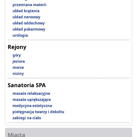
przemiana materii
układ krążenia
układ nerwowy
układ oddechowy
układ pokarmowy
urologia
Rejony
góry
jeziora
morze
niziny
Sanatoria SPA
masaże relaksacyjne
masaże upiększające
medycyna estetyczna
pielęgnacja twarzy i dekoltu
zabiegi na ciało
Miasta