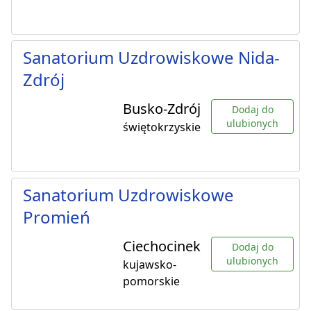
Sanatorium Uzdrowiskowe Nida-
Zdrój
Busko-Zdrój
Dodaj do
ulubionych
świętokrzyskie
Sanatorium Uzdrowiskowe
Promień
Ciechocinek
Dodaj do
ulubionych
kujawsko-
pomorskie