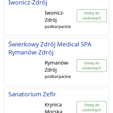
Iwonicz-Zdrój
Iwonicz-
Dodaj do
ulubionych
Zdrój
podkarpackie
Świerkowy Zdrój Medical SPA
Rymanów-Zdrój
Rymanów-
Dodaj do
ulubionych
Zdrój
podkarpackie
Sanatorium Zefir
Krynica
Dodaj do
ulubionych
Morska