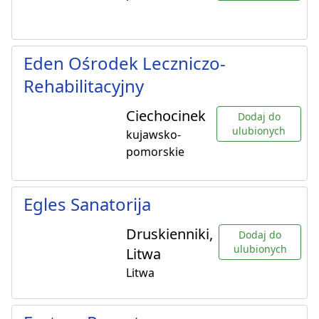
Eden Ośrodek Leczniczo-
Rehabilitacyjny
Ciechocinek
Dodaj do
ulubionych
kujawsko-
pomorskie
Egles Sanatorija
Druskienniki,
Dodaj do
ulubionych
Litwa
Litwa