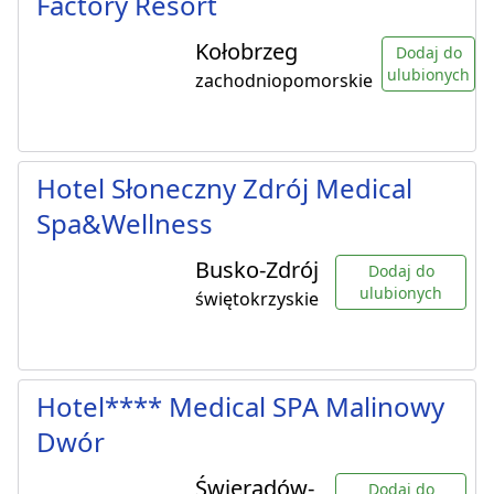
Factory Resort
Kołobrzeg
Dodaj do
ulubionych
zachodniopomorskie
Hotel Słoneczny Zdrój Medical
Spa&Wellness
Busko-Zdrój
Dodaj do
ulubionych
świętokrzyskie
Hotel**** Medical SPA Malinowy
Dwór
Świeradów-
Dodaj do