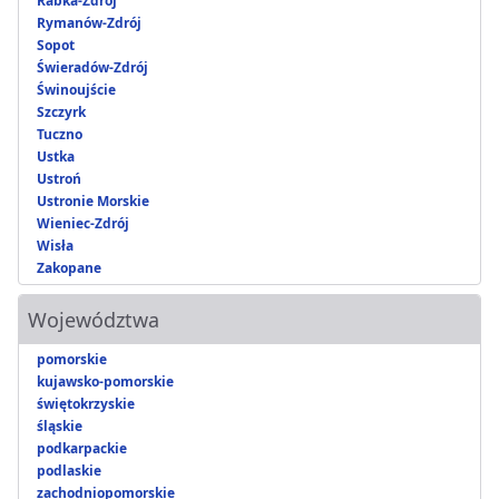
Rabka-Zdrój
Rymanów-Zdrój
Sopot
Świeradów-Zdrój
Świnoujście
Szczyrk
Tuczno
Ustka
Ustroń
Ustronie Morskie
Wieniec-Zdrój
Wisła
Zakopane
Województwa
pomorskie
kujawsko-pomorskie
świętokrzyskie
śląskie
podkarpackie
podlaskie
zachodniopomorskie