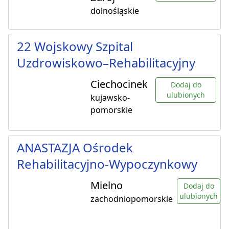
dolnośląskie
22 Wojskowy Szpital
Uzdrowiskowo–Rehabilitacyjny
Ciechocinek
Dodaj do
ulubionych
kujawsko-
pomorskie
ANASTAZJA Ośrodek
Rehabilitacyjno-Wypoczynkowy
Mielno
Dodaj do
ulubionych
zachodniopomorskie