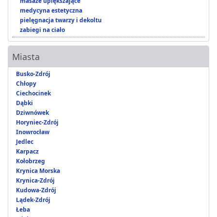
masaże upiększające
medycyna estetyczna
pielęgnacja twarzy i dekoltu
zabiegi na ciało
Miasta
Busko-Zdrój
Chłopy
Ciechocinek
Dąbki
Dziwnówek
Horyniec-Zdrój
Inowrocław
Jedlec
Karpacz
Kołobrzeg
Krynica Morska
Krynica-Zdrój
Kudowa-Zdrój
Lądek-Zdrój
Łeba