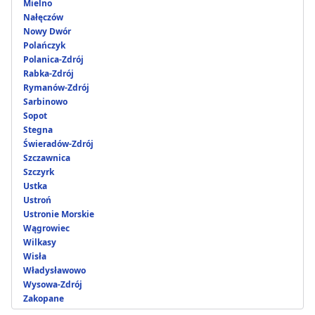
Mielno
Nałęczów
Nowy Dwór
Polańczyk
Polanica-Zdrój
Rabka-Zdrój
Rymanów-Zdrój
Sarbinowo
Sopot
Stegna
Świeradów-Zdrój
Szczawnica
Szczyrk
Ustka
Ustroń
Ustronie Morskie
Wągrowiec
Wilkasy
Wisła
Władysławowo
Wysowa-Zdrój
Zakopane