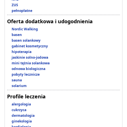
ZUS
pełnopłatne
Oferta dodatkowa i udogodnienia
Nordic Walking
basen
basen solankowy
gabinet kosmetyczny
hipoterapia
jaskinie solno-jodowa
mini tężnia solankowa
odnowa biologiczna
pobyty lecznicze
sauna
solarium
Profile leczenia
alergologia
cukrzyca
dermatologia
ginekologia
kardiologia