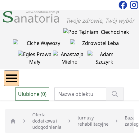
Ulubione (0)
Oferta
turnusy
Baza
dodatkowa i
rehabilitacyjne
zabie
Strona główna
udogodnienia