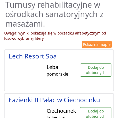
Turnusy rehabilitacyjne w
ośrodkach sanatoryjnych z
masażami.
Uwaga: wyniki pokazują się w porządku alfabetycznym od
losowo wybranej litery
Pokaż na mapie
Lech Resort Spa
Łeba
Dodaj do
ulubionych
pomorskie
Łazienki II Pałac w Ciechocinku
Ciechocinek
Dodaj do
ulubionych
kujawsko-