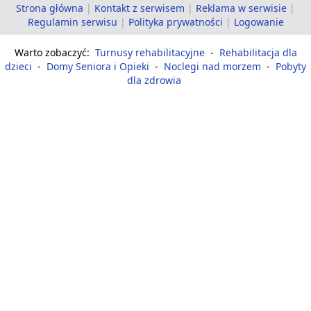
Strona główna
|
Kontakt z serwisem
|
Reklama w serwisie
|
Regulamin serwisu
|
Polityka prywatności
|
Logowanie
Warto zobaczyć:
Turnusy rehabilitacyjne
-
Rehabilitacja dla
dzieci
-
Domy Seniora i Opieki
-
Noclegi nad morzem
-
Pobyty
dla zdrowia