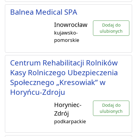
Balnea Medical SPA
Inowrocław
Dodaj do
ulubionych
kujawsko-
pomorskie
Centrum Rehabilitacji Rolników
Kasy Rolniczego Ubezpieczenia
Społecznego „Kresowiak” w
Horyńcu-Zdroju
Horyniec-
Dodaj do
ulubionych
Zdrój
podkarpackie