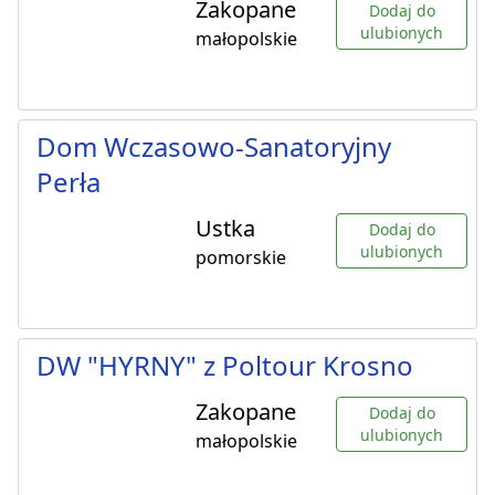
Zakopane
Dodaj do
ulubionych
małopolskie
Dom Wczasowo-Sanatoryjny
Perła
Ustka
Dodaj do
ulubionych
pomorskie
DW "HYRNY" z Poltour Krosno
Zakopane
Dodaj do
ulubionych
małopolskie