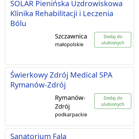
SOLAR Pienińska Uzdrowiskowa
Klinika Rehabilitacji i Leczenia
Bólu
Szczawnica
Dodaj do
ulubionych
małopolskie
Świerkowy Zdrój Medical SPA
Rymanów-Zdrój
Rymanów-
Dodaj do
ulubionych
Zdrój
podkarpackie
Sanatorium Fala