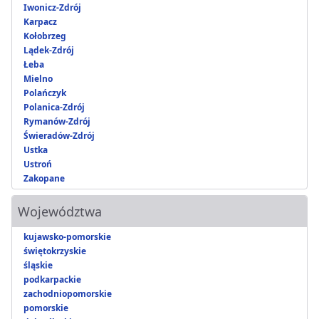
Iwonicz-Zdrój
Karpacz
Kołobrzeg
Lądek-Zdrój
Łeba
Mielno
Polańczyk
Polanica-Zdrój
Rymanów-Zdrój
Świeradów-Zdrój
Ustka
Ustroń
Zakopane
Województwa
kujawsko-pomorskie
świętokrzyskie
śląskie
podkarpackie
zachodniopomorskie
pomorskie