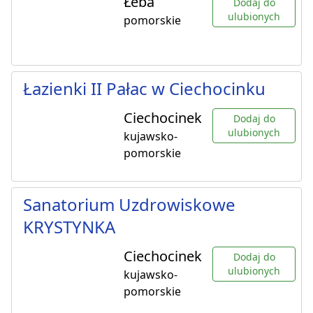
Łeba
Dodaj do
ulubionych
pomorskie
Łazienki II Pałac w Ciechocinku
Ciechocinek
Dodaj do
ulubionych
kujawsko-
pomorskie
Sanatorium Uzdrowiskowe
KRYSTYNKA
Ciechocinek
Dodaj do
ulubionych
kujawsko-
pomorskie