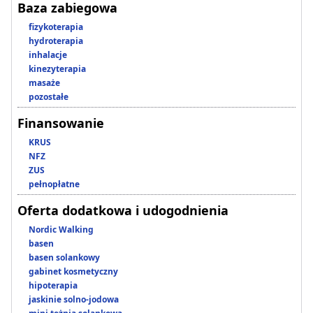
Baza zabiegowa
fizykoterapia
hydroterapia
inhalacje
kinezyterapia
masaże
pozostałe
Finansowanie
KRUS
NFZ
ZUS
pełnopłatne
Oferta dodatkowa i udogodnienia
Nordic Walking
basen
basen solankowy
gabinet kosmetyczny
hipoterapia
jaskinie solno-jodowa