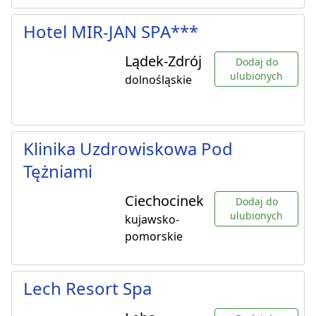
Hotel MIR-JAN SPA***
Lądek-Zdrój
Dodaj do
ulubionych
dolnośląskie
Klinika Uzdrowiskowa Pod
Tężniami
Ciechocinek
Dodaj do
ulubionych
kujawsko-
pomorskie
Lech Resort Spa