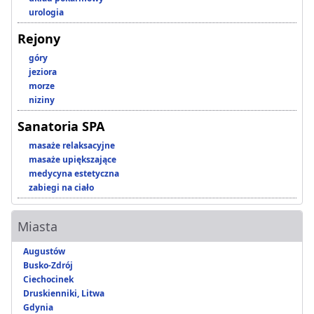
urologia
Rejony
góry
jeziora
morze
niziny
Sanatoria SPA
masaże relaksacyjne
masaże upiększające
medycyna estetyczna
zabiegi na ciało
Miasta
Augustów
Busko-Zdrój
Ciechocinek
Druskienniki, Litwa
Gdynia