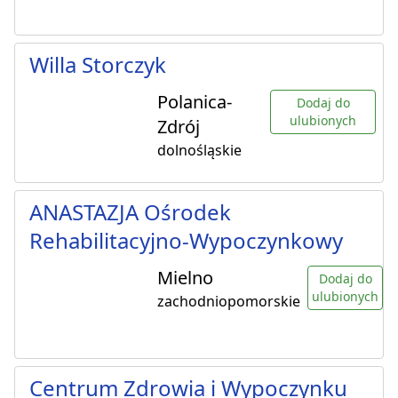
Willa Storczyk
Polanica-
Dodaj do
ulubionych
Zdrój
dolnośląskie
ANASTAZJA Ośrodek
Rehabilitacyjno-Wypoczynkowy
Mielno
Dodaj do
ulubionych
zachodniopomorskie
Centrum Zdrowia i Wypoczynku