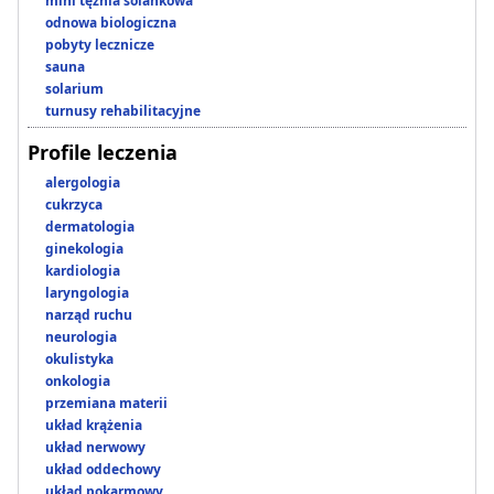
mini tężnia solankowa
odnowa biologiczna
pobyty lecznicze
sauna
solarium
turnusy rehabilitacyjne
Profile leczenia
alergologia
cukrzyca
dermatologia
ginekologia
kardiologia
laryngologia
narząd ruchu
neurologia
okulistyka
onkologia
przemiana materii
układ krążenia
układ nerwowy
układ oddechowy
układ pokarmowy