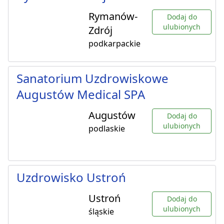
Rymanów-
Dodaj do
ulubionych
Zdrój
podkarpackie
Sanatorium Uzdrowiskowe
Augustów Medical SPA
Augustów
Dodaj do
ulubionych
podlaskie
Uzdrowisko Ustroń
Ustroń
Dodaj do
ulubionych
śląskie