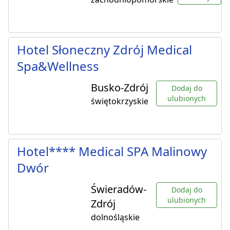
Hotel Słoneczny Zdrój Medical
Spa&Wellness
Busko-Zdrój
Dodaj do
ulubionych
świętokrzyskie
Hotel**** Medical SPA Malinowy
Dwór
Świeradów-
Dodaj do
ulubionych
Zdrój
dolnośląskie