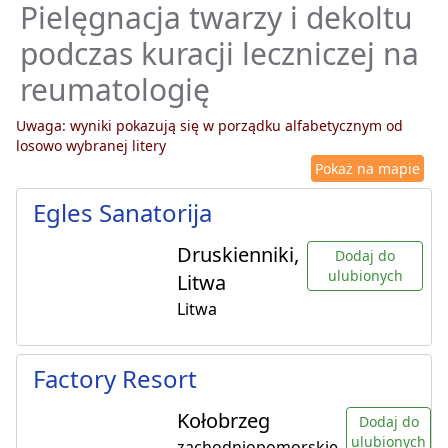
Pielęgnacja twarzy i dekoltu
podczas kuracji leczniczej na
reumatologię
Uwaga: wyniki pokazują się w porządku alfabetycznym od
losowo wybranej litery
Pokaż na mapie
Egles Sanatorija
Druskienniki,
Dodaj do
ulubionych
Litwa
Litwa
Factory Resort
Kołobrzeg
Dodaj do
ulubionych
zachodniopomorskie