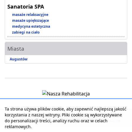
Sanatoria SPA
masaże relaksacyjne
masaże upiększające
medycyna estetyczna
zabiegi na ciało
Miasta
Augustów
Ta strona używa plików cookie, aby zapewnić najlepszą jakość
korzystania z naszej witryny. Pliki cookie są wykorzystywane
Strona główna
|
Kontakt z serwisem
|
Reklama w serwisie
|
do personalizacji treści, analizy ruchu oraz w celach
Regulamin serwisu
|
Polityka prywatności
|
Logowanie
reklamowych.