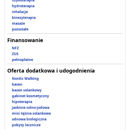
fizykoterapia
hydroterapia
inhalacje
kinezyterapia
masaże
pozostałe
Finansowanie
NFZ
ZUS
pełnopłatne
Oferta dodatkowa i udogodnienia
Nordic Walking
basen
basen solankowy
gabinet kosmetyczny
hipoterapia
jaskinie solno-jodowa
mini tężnia solankowa
odnowa biologiczna
pobyty lecznicze