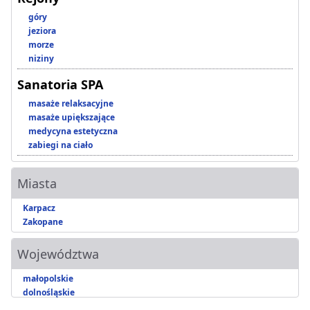
góry
jeziora
morze
niziny
Sanatoria SPA
masaże relaksacyjne
masaże upiększające
medycyna estetyczna
zabiegi na ciało
Miasta
Karpacz
Zakopane
Województwa
małopolskie
dolnośląskie