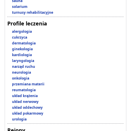
sauna
solarium
turnusy rehabilitacyjne
Profile leczenia
alergologia
cukrzyca
dermatologia
ginekologia
kardiologia
laryngologia
narząd ruchu
neurologia
onkologia
przemiana materii
reumatologia
układ krążenia
układ nerwowy
układ oddechowy
układ pokarmowy
urologia
Rejony