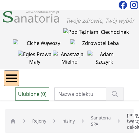
Ulubione (0)
pielę
Sanatoria
Rejony
niziny
twarzy
SPA
Strona główna
dekol