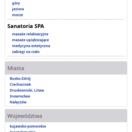
góry
jeziora
morze
Sanatoria SPA
masaże relaksacyjne
masaże upiększające
medycyna estetyczna
zabiegi na ciało
Miasta
Busko-Zdrój
Ciechocinek
Druskienniki, Litwa
Inowrocław
Nałęczów
Województwa
kujawsko-pomorskie