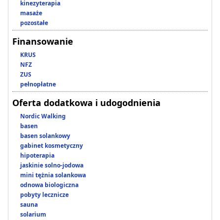
kinezyterapia
masaże
pozostałe
Finansowanie
KRUS
NFZ
ZUS
pełnopłatne
Oferta dodatkowa i udogodnienia
Nordic Walking
basen
basen solankowy
gabinet kosmetyczny
hipoterapia
jaskinie solno-jodowa
mini tężnia solankowa
odnowa biologiczna
pobyty lecznicze
sauna
solarium