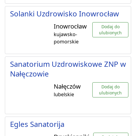
Solanki Uzdrowisko Inowrocław
Inowrocław
Dodaj do
ulubionych
kujawsko-
pomorskie
Sanatorium Uzdrowiskowe ZNP w
Nałęczowie
Nałęczów
Dodaj do
ulubionych
lubelskie
Egles Sanatorija