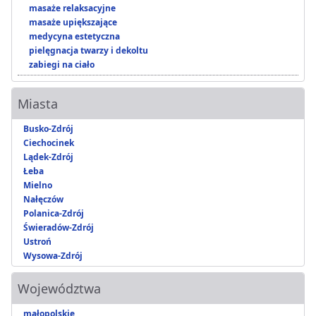
masaże relaksacyjne
masaże upiększające
medycyna estetyczna
pielęgnacja twarzy i dekoltu
zabiegi na ciało
Miasta
Busko-Zdrój
Ciechocinek
Lądek-Zdrój
Łeba
Mielno
Nałęczów
Polanica-Zdrój
Świeradów-Zdrój
Ustroń
Wysowa-Zdrój
Województwa
małopolskie