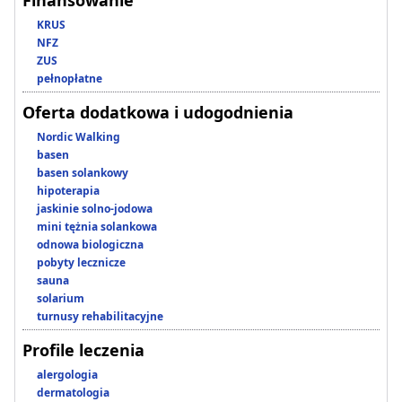
Finansowanie
KRUS
NFZ
ZUS
pełnopłatne
Oferta dodatkowa i udogodnienia
Nordic Walking
basen
basen solankowy
hipoterapia
jaskinie solno-jodowa
mini tężnia solankowa
odnowa biologiczna
pobyty lecznicze
sauna
solarium
turnusy rehabilitacyjne
Profile leczenia
alergologia
dermatologia