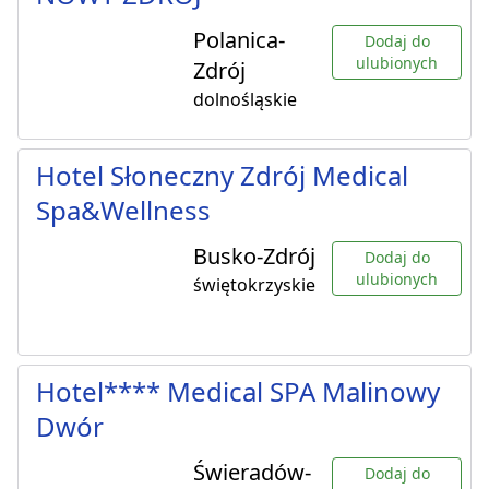
Polanica-
Dodaj do
ulubionych
Zdrój
dolnośląskie
Hotel Słoneczny Zdrój Medical
Spa&Wellness
Busko-Zdrój
Dodaj do
ulubionych
świętokrzyskie
Hotel**** Medical SPA Malinowy
Dwór
Świeradów-
Dodaj do