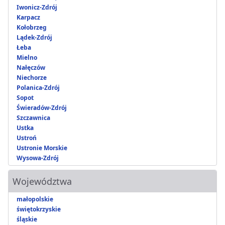
Iwonicz-Zdrój
Karpacz
Kołobrzeg
Lądek-Zdrój
Łeba
Mielno
Nałęczów
Niechorze
Polanica-Zdrój
Sopot
Świeradów-Zdrój
Szczawnica
Ustka
Ustroń
Ustronie Morskie
Wysowa-Zdrój
Województwa
małopolskie
świętokrzyskie
śląskie