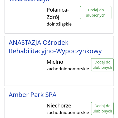
Polanica-
Dodaj do
ulubionych
Zdrój
dolnośląskie
ANASTAZJA Ośrodek
Rehabilitacyjno-Wypoczynkowy
Mielno
Dodaj do
ulubionych
zachodniopomorskie
Amber Park SPA
Niechorze
Dodaj do
ulubionych
zachodniopomorskie