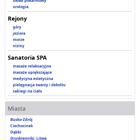
układ pokarmowy
urologia
Rejony
góry
jeziora
morze
niziny
Sanatoria SPA
masaże relaksacyjne
masaże upiększające
medycyna estetyczna
pielęgnacja twarzy i dekoltu
zabiegi na ciało
Miasta
Busko-Zdrój
Ciechocinek
Dąbki
Druskienniki, Litwa