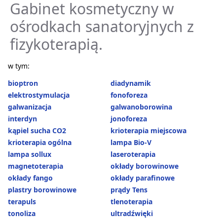
Gabinet kosmetyczny w
ośrodkach sanatoryjnych z
fizykoterapią.
w tym:
bioptron
diadynamik
elektrostymulacja
fonoforeza
galwanizacja
galwanoborowina
interdyn
jonoforeza
kąpiel sucha CO2
krioterapia miejscowa
krioterapia ogólna
lampa Bio-V
lampa sollux
laseroterapia
magnetoterapia
okłady borowinowe
okłady fango
okłady parafinowe
plastry borowinowe
prądy Tens
terapuls
tlenoterapia
tonoliza
ultradźwięki