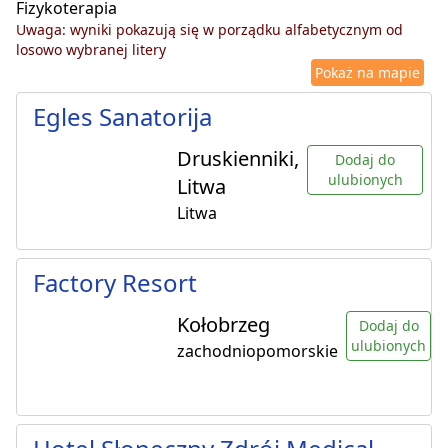
Fizykoterapia
Uwaga: wyniki pokazują się w porządku alfabetycznym od
losowo wybranej litery
Pokaż na mapie
Egles Sanatorija
Druskienniki,
Dodaj do
ulubionych
Litwa
Litwa
Factory Resort
Kołobrzeg
Dodaj do
ulubionych
zachodniopomorskie