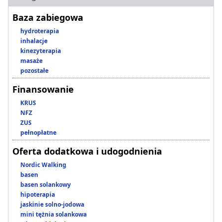
Baza zabiegowa
hydroterapia
inhalacje
kinezyterapia
masaże
pozostałe
Finansowanie
KRUS
NFZ
ZUS
pełnopłatne
Oferta dodatkowa i udogodnienia
Nordic Walking
basen
basen solankowy
hipoterapia
jaskinie solno-jodowa
mini tężnia solankowa