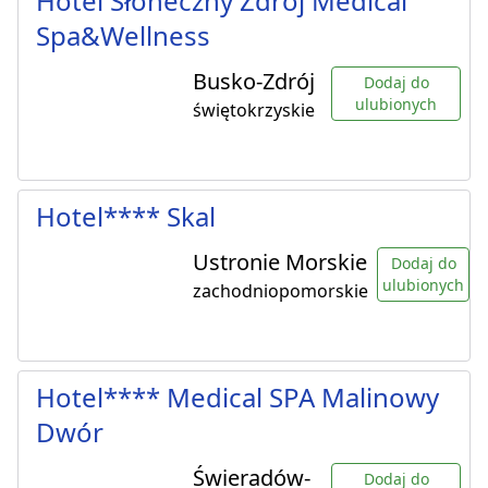
Hotel Słoneczny Zdrój Medical
Spa&Wellness
Busko-Zdrój
Dodaj do
ulubionych
świętokrzyskie
Hotel**** Skal
Ustronie Morskie
Dodaj do
ulubionych
zachodniopomorskie
Hotel**** Medical SPA Malinowy
Dwór
Świeradów-
Dodaj do