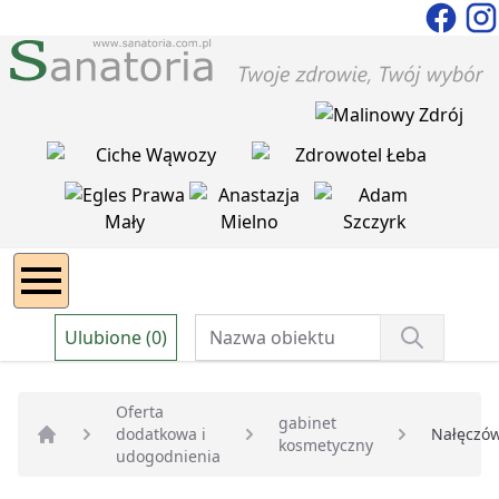
Ulubione (0)
Oferta
gabinet
dodatkowa i
Nałęczó
kosmetyczny
Strona główna
udogodnienia