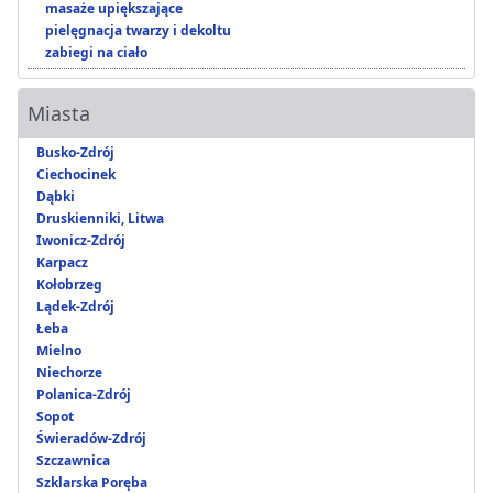
masaże upiększające
pielęgnacja twarzy i dekoltu
zabiegi na ciało
Miasta
Busko-Zdrój
Ciechocinek
Dąbki
Druskienniki, Litwa
Iwonicz-Zdrój
Karpacz
Kołobrzeg
Lądek-Zdrój
Łeba
Mielno
Niechorze
Polanica-Zdrój
Sopot
Świeradów-Zdrój
Szczawnica
Szklarska Poręba