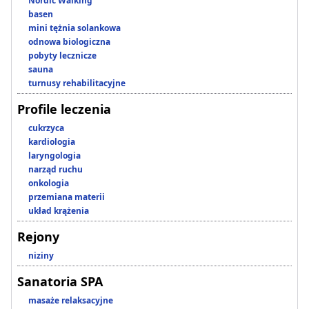
Nordic Walking
basen
mini tężnia solankowa
odnowa biologiczna
pobyty lecznicze
sauna
turnusy rehabilitacyjne
Profile leczenia
cukrzyca
kardiologia
laryngologia
narząd ruchu
onkologia
przemiana materii
układ krążenia
Rejony
niziny
Sanatoria SPA
masaże relaksacyjne