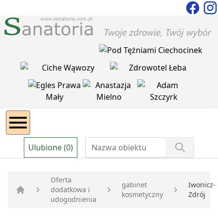
Ulubione (0)
Oferta
gabinet
Iwonicz-
dodatkowa i
kosmetyczny
Zdrój
Strona główna
udogodnienia