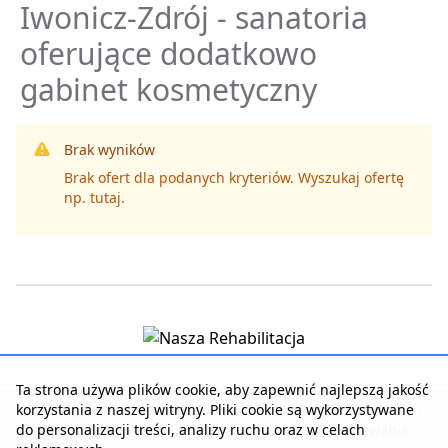
Iwonicz-Zdrój - sanatoria
oferujące dodatkowo
gabinet kosmetyczny
Brak wyników
Brak ofert dla podanych kryteriów. Wyszukaj ofertę
np.
tutaj
.
Ta strona używa plików cookie, aby zapewnić najlepszą jakość
korzystania z naszej witryny. Pliki cookie są wykorzystywane
Strona główna
|
Kontakt z serwisem
|
Reklama w serwisie
|
do personalizacji treści, analizy ruchu oraz w celach
Regulamin serwisu
|
Polityka prywatności
|
Logowanie