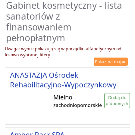
Gabinet kosmetyczny - lista
sanatoriów z
finansowaniem
pełnopłatnym
Uwaga: wyniki pokazują się w porządku alfabetycznym od
losowo wybranej litery
Pokaż na mapie
ANASTAZJA Ośrodek
Rehabilitacyjno-Wypoczynkowy
Mielno
Dodaj do
ulubionych
zachodniopomorskie
Amber Park SPA