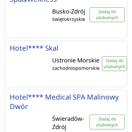
Busko-Zdrój
Dodaj do
ulubionych
świętokrzyskie
Hotel**** Skal
Ustronie Morskie
Dodaj do
ulubionych
zachodniopomorskie
Hotel**** Medical SPA Malinowy
Dwór
Świeradów-
Dodaj do
ulubionych
Zdrój