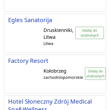
Egles Sanatorija
Druskienniki,
Dodaj do
ulubionych
Litwa
Litwa
Factory Resort
Kołobrzeg
Dodaj do
ulubionych
zachodniopomorskie
Hotel Słoneczny Zdrój Medical
Spa&Wellness