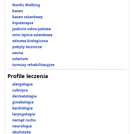
Nordic Walking
basen
basen solankowy
hipoterapia
jaskinie solno-jodowa
mini tężnia solankowa
odnowa biologiczna
pobyty lecznicze
sauna
solarium
turnusy rehabilitacyjne
Profile leczenia
alergologia
cukrzyca
dermatologia
ginekologia
kardiologia
laryngologia
narząd ruchu
neurologia
okulistyka