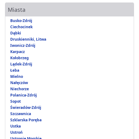
Miasta
Busko-Zdrój
Ciechocinek
Dąbki
Druskienniki, Litwa
Iwonicz-Zdrój
Karpacz
Kołobrzeg
Lądek-Zdrój
Łeba
Mielno
Nałęczów
Niechorze
Polanica-Zdrój
Sopot
Świeradów-Zdrój
Szczawnica
Szklarska Poręba
Ustka
Ustroń
Ustronie Morskie