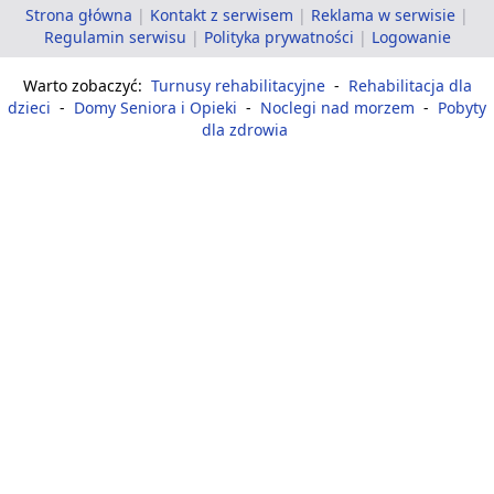
Strona główna
|
Kontakt z serwisem
|
Reklama w serwisie
|
Regulamin serwisu
|
Polityka prywatności
|
Logowanie
Warto zobaczyć:
Turnusy rehabilitacyjne
-
Rehabilitacja dla
dzieci
-
Domy Seniora i Opieki
-
Noclegi nad morzem
-
Pobyty
dla zdrowia