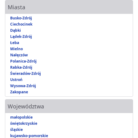
Miasta
Busko-Zdrój
Ciechocinek
Dąbki
Lądek-Zdrój
Łeba
Mielno
Nałęczów
Polanica-Zdrój
Rabka-Zdrój
Świeradów-Zdrój
Ustroń
Wysowa-Zdrój
Zakopane
Województwa
małopolskie
świętokrzyskie
śląskie
kujawsko-pomorskie