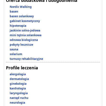
Oferta dodatkowa i udogodnienia
Nordic Walking
basen
basen solankowy
gabinet kosmetyczny
hipoterapia
jaskinie solno-jodowa
mini tężnia solankowa
odnowa biologiczna
pobyty lecznicze
sauna
solarium
turnusy rehabilitacyjne
Profile leczenia
alergologia
dermatologia
ginekologia
kardiologia
laryngologia
narząd ruchu
neurologia