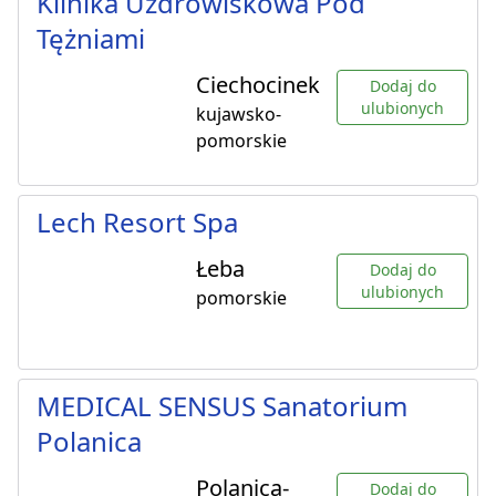
Klinika Uzdrowiskowa Pod
Tężniami
Ciechocinek
Dodaj do
ulubionych
kujawsko-
pomorskie
Lech Resort Spa
Łeba
Dodaj do
ulubionych
pomorskie
MEDICAL SENSUS Sanatorium
Polanica
Polanica-
Dodaj do