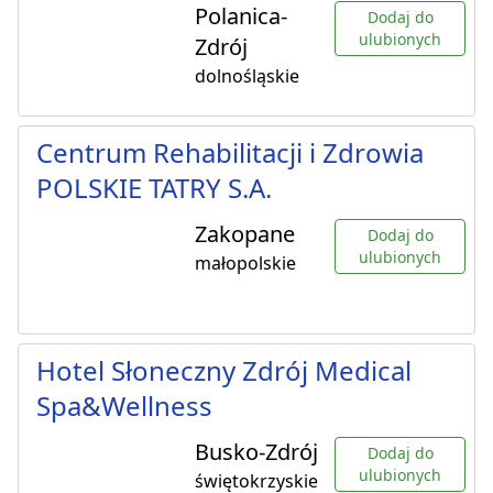
Polanica-
Dodaj do
ulubionych
Zdrój
dolnośląskie
Centrum Rehabilitacji i Zdrowia
POLSKIE TATRY S.A.
Zakopane
Dodaj do
ulubionych
małopolskie
Hotel Słoneczny Zdrój Medical
Spa&Wellness
Busko-Zdrój
Dodaj do
ulubionych
świętokrzyskie