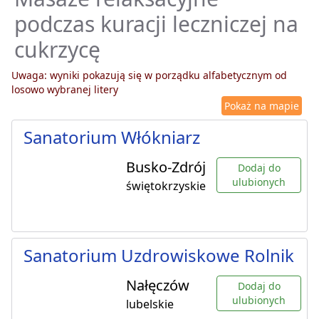
podczas kuracji leczniczej na
cukrzycę
Uwaga: wyniki pokazują się w porządku alfabetycznym od
losowo wybranej litery
Pokaż na mapie
Sanatorium Włókniarz
Busko-Zdrój
Dodaj do
ulubionych
świętokrzyskie
Sanatorium Uzdrowiskowe Rolnik
Nałęczów
Dodaj do
ulubionych
lubelskie