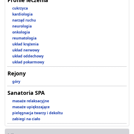
Profile leczenia
cukrzyca
kardiologia
narząd ruchu
neurologia
onkologia
reumatologia
układ krążenia
układ nerwowy
układ oddechowy
układ pokarmowy
Rejony
góry
Sanatoria SPA
masaże relaksacyjne
masaże upiększające
pielęgnacja twarzy i dekoltu
zabiegi na ciało