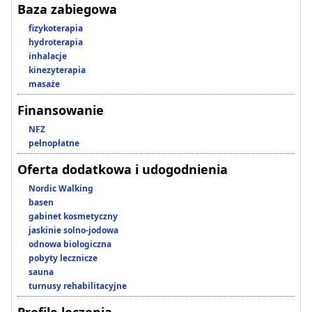
Baza zabiegowa
fizykoterapia
hydroterapia
inhalacje
kinezyterapia
masaże
Finansowanie
NFZ
pełnopłatne
Oferta dodatkowa i udogodnienia
Nordic Walking
basen
gabinet kosmetyczny
jaskinie solno-jodowa
odnowa biologiczna
pobyty lecznicze
sauna
turnusy rehabilitacyjne