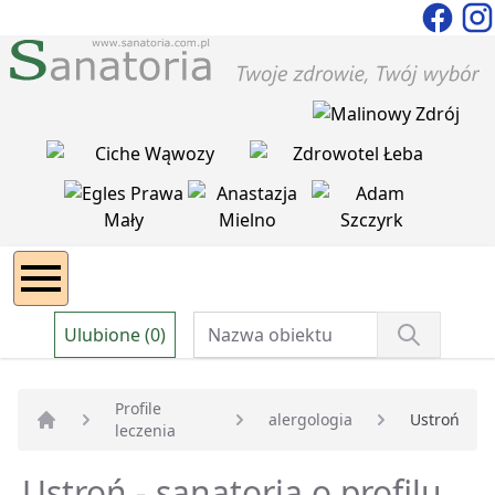
Ulubione (0)
Profile
alergologia
Ustroń
leczenia
Strona główna
Ustroń - sanatoria o profilu