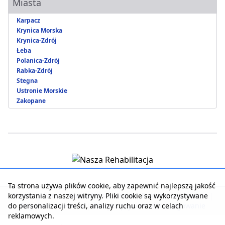
Miasta
Karpacz
Krynica Morska
Krynica-Zdrój
Łeba
Polanica-Zdrój
Rabka-Zdrój
Stegna
Ustronie Morskie
Zakopane
Ta strona używa plików cookie, aby zapewnić najlepszą jakość
korzystania z naszej witryny. Pliki cookie są wykorzystywane
Strona główna
|
Kontakt z serwisem
|
Reklama w serwisie
|
do personalizacji treści, analizy ruchu oraz w celach
Regulamin serwisu
|
Polityka prywatności
|
Logowanie
reklamowych.