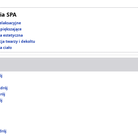
ia SPA
elaksacyjne
piększające
 estetyczna
ja twarzy i dekoltu
a ciało
ój
drój
rój
ój
rój