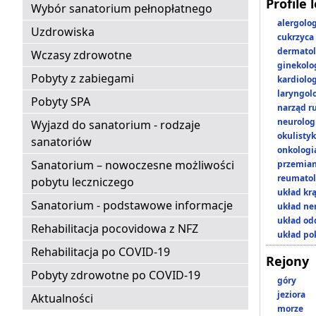
Profile 
Wybór sanatorium pełnopłatnego
alergolo
Uzdrowiska
cukrzyca
dermatol
Wczasy zdrowotne
ginekolo
Pobyty z zabiegami
kardiolo
laryngol
Pobyty SPA
narząd r
neurolog
Wyjazd do sanatorium - rodzaje
okulisty
sanatoriów
onkologi
Sanatorium – nowoczesne możliwości
przemian
reumatol
pobytu leczniczego
układ kr
Sanatorium - podstawowe informacje
układ n
układ o
Rehabilitacja pocovidowa z NFZ
układ p
Rehabilitacja po COVID-19
Rejony
Pobyty zdrowotne po COVID-19
góry
jeziora
Aktualności
morze