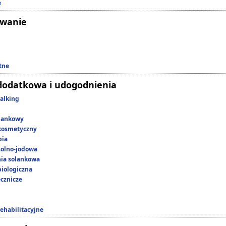
e
owanie
tne
dodatkowa i udogodnienia
alking
lankowy
kosmetyczny
pia
 solno-jodowa
nia solankowa
iologiczna
ecznicze
rehabilitacyjne