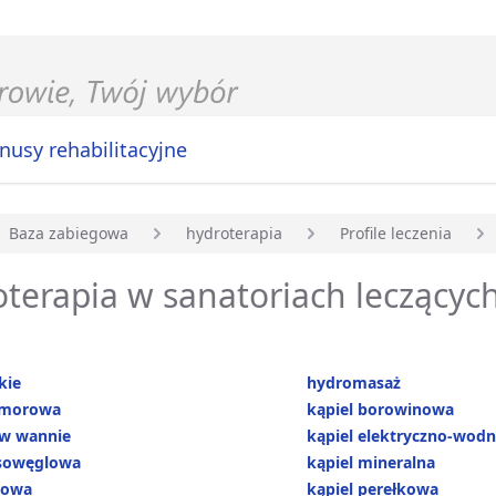
nusy rehabilitacyjne
Baza zabiegowa
hydroterapia
Profile leczenia
główna
terapia w sanatoriach leczących
kie
hydromasaż
omorowa
kąpiel borowinowa
 w wannie
kąpiel elektryczno-wod
asowęglowa
kąpiel mineralna
nowa
kąpiel perełkowa