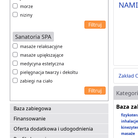
NAMI 
morze
niziny
Sanatoria SPA
masaże relaksacyjne
masaże upiększające
medycyna estetyczna
pielęgnacja twarzy i dekoltu
Zakład 
zabiegi na ciało
Kategor
Baza z
Baza zabiegowa
fizykoter
Finansowanie
inhalacje
kinezyte
Oferta dodatkowa i udogodnienia
masaże