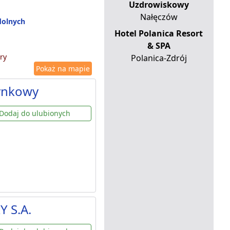
Uzdrowiskowy
Nałęczów
dolnych
Hotel Polanica Resort
& SPA
ry
Polanica-Zdrój
Pokaż na mapie
ynkowy
Dodaj do ulubionych
Y S.A.