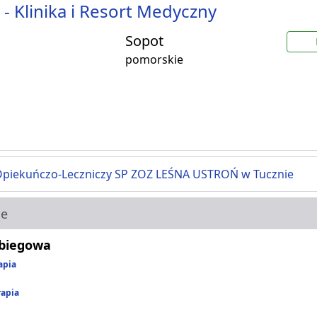
- Klinika i Resort Medyczny
Sopot
pomorskie
Opiekuńczo-Leczniczy SP ZOZ LEŚNA USTROŃ w Tucznie
ie
abiegowa
apia
rapia