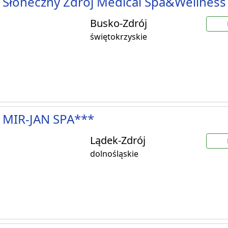
 Słoneczny Zdrój Medical Spa&Wellness
Busko-Zdrój
świętokrzyskie
 MIR-JAN SPA***
Lądek-Zdrój
dolnośląskie