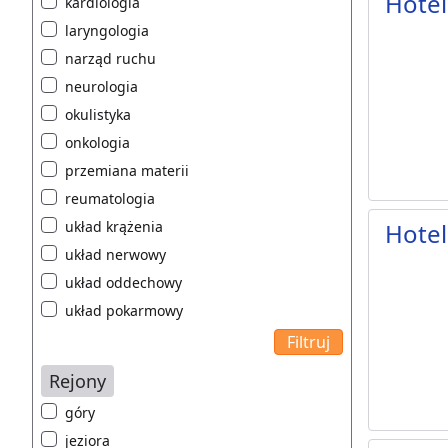
Hotel
kardiologia
laryngologia
narząd ruchu
neurologia
okulistyka
onkologia
przemiana materii
reumatologia
układ krążenia
Hotel
układ nerwowy
układ oddechowy
układ pokarmowy
Rejony
góry
jeziora