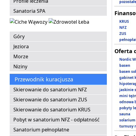
Profile leczenia
pozostał
Sanatoria SPA
Finans
KRUS
NFZ
ZUS
Góry
pełnopła
Jeziora
Oferta 
Morze
Nordic W
basen
Niziny
basen so
gabinet 
Przewodnik kuracjusza
hipotera
Skierowanie do sanatorium NFZ
jaskinie
mini tęż
Skierowanie do sanatorium ZUS
odnowa b
pobyty l
Skierowanie do sanatorium KRUS
sauna
Pobyt w sanatorium NFZ - odpłatność
solarium
turnusy 
Sanatorium pełnopłatne