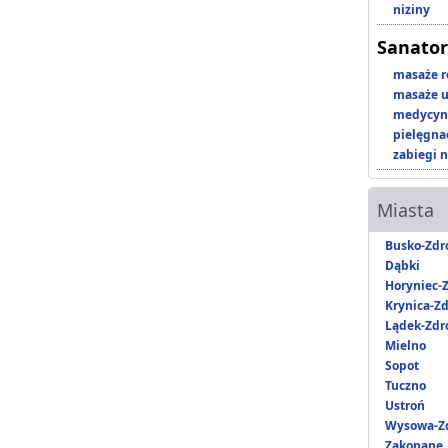
niziny
Sanator
masaże r
masaże u
medycyna
pielęgnac
zabiegi n
Miasta
Busko-Zdr
Dąbki
Horyniec-Z
Krynica-Zd
Lądek-Zdr
Mielno
Sopot
Tuczno
Ustroń
Wysowa-Zd
Zakopane