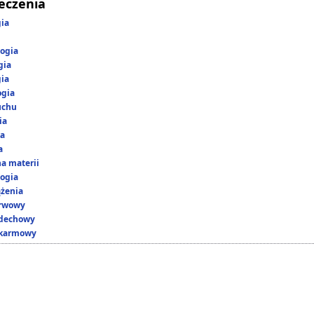
leczenia
gia
ogia
gia
gia
ogia
uchu
ia
ka
a
a materii
ogia
ążenia
erwowy
ddechowy
okarmowy