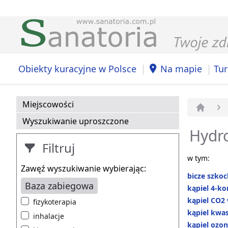
|
|
Obiekty kuracyjne w Polsce
Na mapie
Tur
Miejscowości
Strona 
Wyszukiwanie uproszczone
Hydro
Filtruj
w tym:
Zawęź wyszukiwanie wybierając:
bicze szkoc
Baza zabiegowa
kąpiel 4-k
kąpiel CO2
fizykoterapia
kąpiel kw
inhalacje
kąpiel ozo