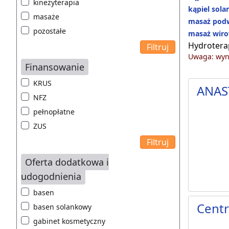
kinezyterapia
kąpiel sol
masaże
masaż pod
pozostałe
masaż wiro
Hydrotera
Uwaga: wyni
Finansowanie
KRUS
ANAS
NFZ
pełnopłatne
ZUS
Oferta dodatkowa i
udogodnienia
basen
Centr
basen solankowy
gabinet kosmetyczny