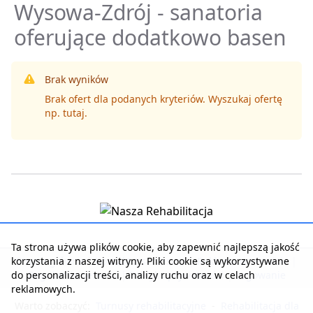
Wysowa-Zdrój - sanatoria
oferujące dodatkowo basen
Brak wyników
Brak ofert dla podanych kryteriów. Wyszukaj ofertę
np.
tutaj
.
Ta strona używa plików cookie, aby zapewnić najlepszą jakość
korzystania z naszej witryny. Pliki cookie są wykorzystywane
Strona główna
|
Kontakt z serwisem
|
Reklama w serwisie
|
do personalizacji treści, analizy ruchu oraz w celach
Regulamin serwisu
|
Polityka prywatności
|
Logowanie
reklamowych.
Warto zobaczyć:
Turnusy rehabilitacyjne
-
Rehabilitacja dla