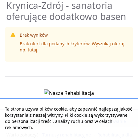
Krynica-Zdrój - sanatoria
oferujące dodatkowo basen
Brak wyników
Brak ofert dla podanych kryteriów. Wyszukaj ofertę
np.
tutaj
.
Ta strona używa plików cookie, aby zapewnić najlepszą jakość
korzystania z naszej witryny. Pliki cookie są wykorzystywane
Strona główna
|
Kontakt z serwisem
|
Reklama w serwisie
|
do personalizacji treści, analizy ruchu oraz w celach
Regulamin serwisu
|
Polityka prywatności
|
Logowanie
reklamowych.
Warto zobaczyć:
Turnusy rehabilitacyjne
-
Rehabilitacja dla