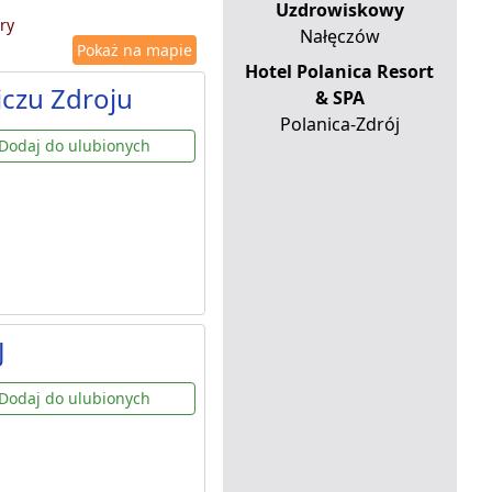
a
Uzdrowiskowy
ry
Nałęczów
Pokaż na mapie
Hotel Polanica Resort
iczu Zdroju
& SPA
Polanica-Zdrój
Dodaj do ulubionych
J
Dodaj do ulubionych