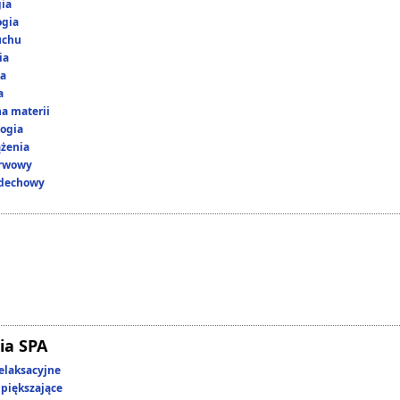
gia
ogia
uchu
ia
ka
a
a materii
ogia
ążenia
erwowy
ddechowy
ia SPA
elaksacyjne
piększające