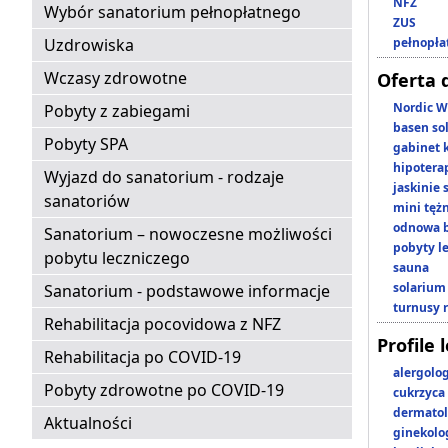
NFZ
Wybór sanatorium pełnopłatnego
ZUS
Uzdrowiska
pełnopła
Wczasy zdrowotne
Oferta 
Nordic W
Pobyty z zabiegami
basen so
Pobyty SPA
gabinet 
hipotera
Wyjazd do sanatorium - rodzaje
jaskinie
sanatoriów
mini tęż
odnowa b
Sanatorium – nowoczesne możliwości
pobyty l
pobytu leczniczego
sauna
solarium
Sanatorium - podstawowe informacje
turnusy 
Rehabilitacja pocovidowa z NFZ
Profile 
Rehabilitacja po COVID-19
alergolo
Pobyty zdrowotne po COVID-19
cukrzyca
dermatol
Aktualności
ginekolo