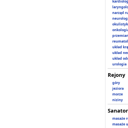
kardiolo
laryngol
narząd r
neurolog
okulisty
onkologi
przemian
reumatol
układ kr
układ n
układ o
urologia
Rejony
góry
jeziora
morze
niziny
Sanator
masaże r
masaże u