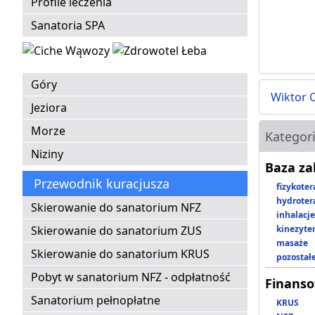
Profile leczenia
Sanatoria SPA
Góry
Wiktor 
Jeziora
Morze
Kategor
Niziny
Baza z
Przewodnik kuracjusza
fizykoter
hydroter
Skierowanie do sanatorium NFZ
inhalacje
Skierowanie do sanatorium ZUS
kinezyte
masaże
Skierowanie do sanatorium KRUS
pozostał
Pobyt w sanatorium NFZ - odpłatność
Finans
Sanatorium pełnopłatne
KRUS