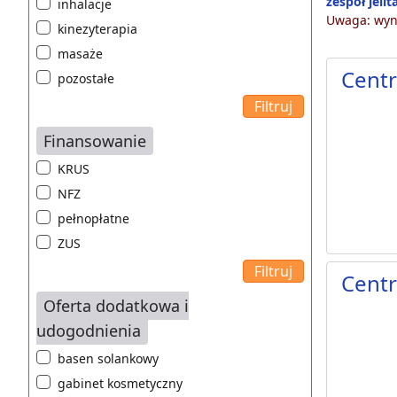
zespół jeli
inhalacje
Uwaga: wyni
kinezyterapia
masaże
Centr
pozostałe
Finansowanie
KRUS
NFZ
pełnopłatne
ZUS
Cent
Oferta dodatkowa i
udogodnienia
basen solankowy
gabinet kosmetyczny