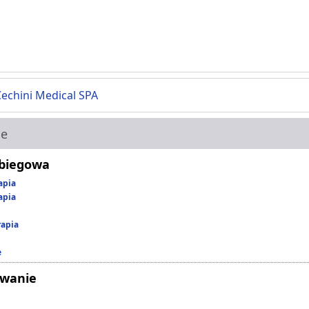
Cechini Medical SPA
ie
abiegowa
apia
apia
rapia
e
owanie