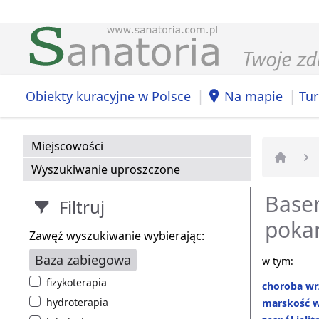
|
|
Obiekty kuracyjne w Polsce
Na mapie
Tur
Miejscowości
Wyszukiwanie uproszczone
Strona 
Basen
Filtruj
poka
Zawęź wyszukiwanie wybierając:
Baza zabiegowa
w tym:
fizykoterapia
choroba w
hydroterapia
marskość 