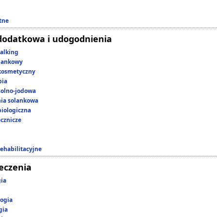
tne
dodatkowa i udogodnienia
alking
lankowy
kosmetyczny
pia
 solno-jodowa
nia solankowa
iologiczna
ecznicze
rehabilitacyjne
leczenia
gia
ogia
gia