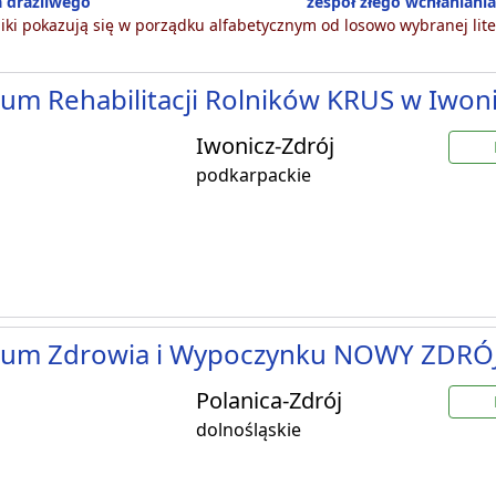
ta drażliwego
zespół złego wchłaniani
ki pokazują się w porządku alfabetycznym od losowo wybranej lite
um Rehabilitacji Rolników KRUS w Iwon
Iwonicz-Zdrój
podkarpackie
rum Zdrowia i Wypoczynku NOWY ZDRÓ
Polanica-Zdrój
dolnośląskie