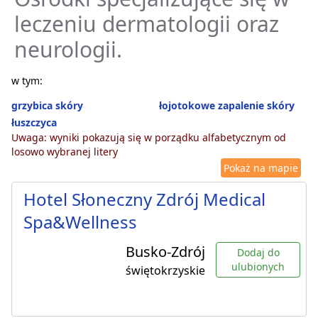
leczeniu dermatologii oraz
neurologii.
w tym:
grzybica skóry
łojotokowe zapalenie skóry
łuszczyca
Uwaga: wyniki pokazują się w porządku alfabetycznym od
losowo wybranej litery
Pokaż na mapie
Hotel Słoneczny Zdrój Medical
Spa&Wellness
Busko-Zdrój
Dodaj do
ulubionych
świętokrzyskie