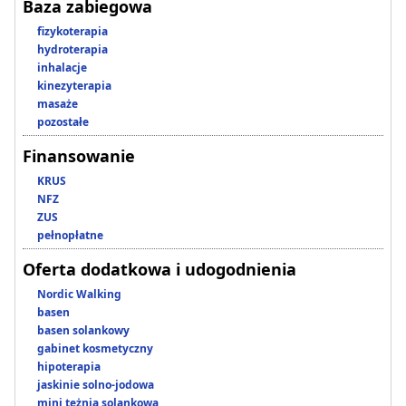
Baza zabiegowa
fizykoterapia
hydroterapia
inhalacje
kinezyterapia
masaże
pozostałe
Finansowanie
KRUS
NFZ
ZUS
pełnopłatne
Oferta dodatkowa i udogodnienia
Nordic Walking
basen
basen solankowy
gabinet kosmetyczny
hipoterapia
jaskinie solno-jodowa
mini tężnia solankowa