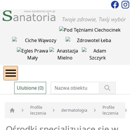
Ulubione (0)
Profile
Profile
dermatologia
leczenia
leczenia
Strona główna
Ośrodki specjalizujące się w