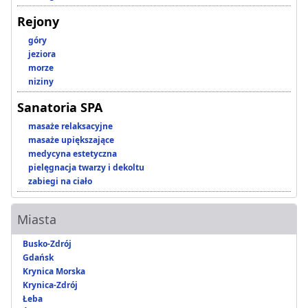
Rejony
góry
jeziora
morze
niziny
Sanatoria SPA
masaże relaksacyjne
masaże upiększające
medycyna estetyczna
pielęgnacja twarzy i dekoltu
zabiegi na ciało
Miasta
Busko-Zdrój
Gdańsk
Krynica Morska
Krynica-Zdrój
Łeba