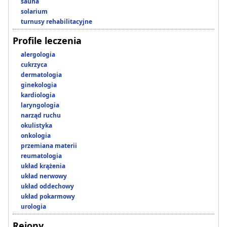
sauna
solarium
turnusy rehabilitacyjne
Profile leczenia
alergologia
cukrzyca
dermatologia
ginekologia
kardiologia
laryngologia
narząd ruchu
okulistyka
onkologia
przemiana materii
reumatologia
układ krążenia
układ nerwowy
układ oddechowy
układ pokarmowy
urologia
Rejony