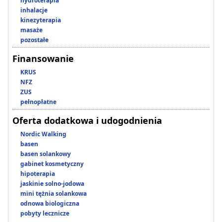
hydroterapia
inhalacje
kinezyterapia
masaże
pozostałe
Finansowanie
KRUS
NFZ
ZUS
pełnopłatne
Oferta dodatkowa i udogodnienia
Nordic Walking
basen
basen solankowy
gabinet kosmetyczny
hipoterapia
jaskinie solno-jodowa
mini tężnia solankowa
odnowa biologiczna
pobyty lecznicze