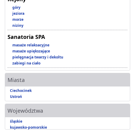
góry
jeziora
morze
niziny
Sanatoria SPA
masaże relaksacyjne
masaże upiększające
pielęgnacja twarzy i dekoltu
zabiegi na ciało
Miasta
Ciechocinek
Ustroń
Województwa
śląskie
kujawsko-pomorskie