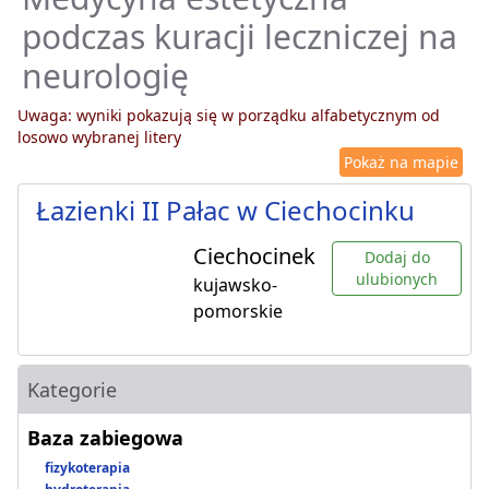
podczas kuracji leczniczej na
neurologię
Uwaga: wyniki pokazują się w porządku alfabetycznym od
losowo wybranej litery
Pokaż na mapie
Łazienki II Pałac w Ciechocinku
Ciechocinek
Dodaj do
ulubionych
kujawsko-
pomorskie
Kategorie
Baza zabiegowa
fizykoterapia