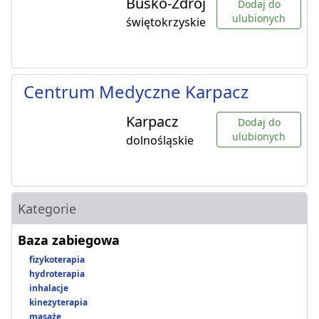
Busko-Zdrój
Dodaj do
ulubionych
świętokrzyskie
Centrum Medyczne Karpacz
Karpacz
Dodaj do
ulubionych
dolnośląskie
Kategorie
Baza zabiegowa
fizykoterapia
hydroterapia
inhalacje
kinezyterapia
masaże