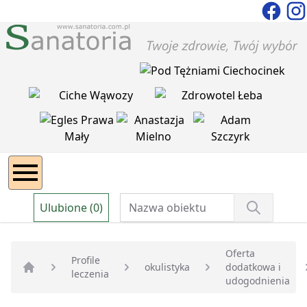
Ulubione (0)
Oferta
Profile
okulistyka
dodatkowa i
leczenia
Strona główna
udogodnienia