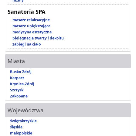
niziny
Sanatoria SPA
masaże relaksacyjne
masaże upiększające
medycyna estetyczna
pielęgnacja twarzy i dekoltu
zabiegi na ciało
Miasta
Busko-Zdrój
Karpacz
Krynica-Zdrój
Szczyrk
Zakopane
Województwa
świętokrzyskie
śląskie
małopolskie