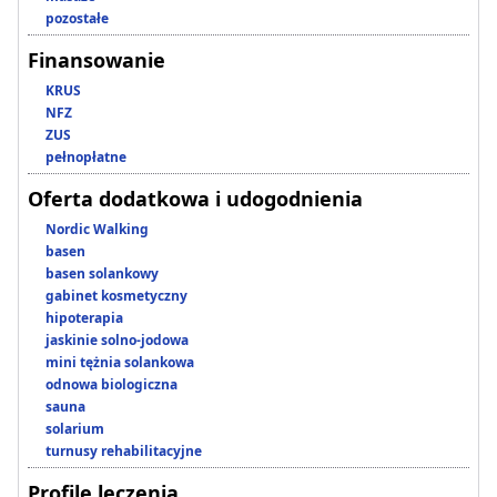
pozostałe
Finansowanie
KRUS
NFZ
ZUS
pełnopłatne
Oferta dodatkowa i udogodnienia
Nordic Walking
basen
basen solankowy
gabinet kosmetyczny
hipoterapia
jaskinie solno-jodowa
mini tężnia solankowa
odnowa biologiczna
sauna
solarium
turnusy rehabilitacyjne
Profile leczenia