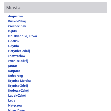
Miasta
Augustów
Busko-Zdrój
Ciechocinek
Dąbki
Druskienniki, Litwa
Gdańsk
Gdynia
Horyniec-Zdrój
Inowrocław
Iwonicz-Zdrój
Jantar
Karpacz
Kołobrzeg
Krynica Morska
Krynica-Zdrój
Kudowa-Zdrój
Lądek-Zdrój
Łeba
Nałęczów
Nowy Dwór