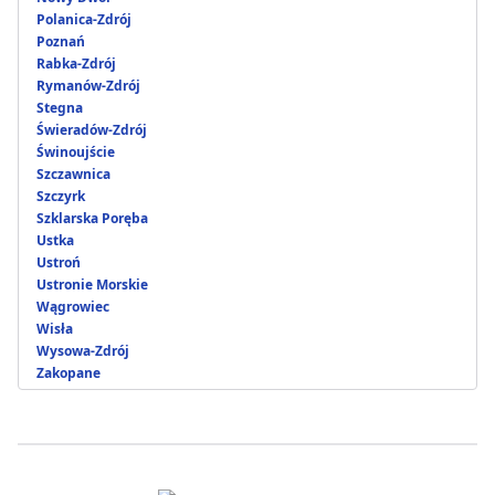
Polanica-Zdrój
Poznań
Rabka-Zdrój
Rymanów-Zdrój
Stegna
Świeradów-Zdrój
Świnoujście
Szczawnica
Szczyrk
Szklarska Poręba
Ustka
Ustroń
Ustronie Morskie
Wągrowiec
Wisła
Wysowa-Zdrój
Zakopane