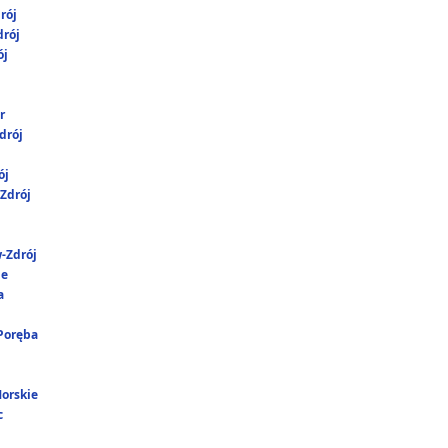
rój
rój
ój
r
drój
ój
Zdrój
-Zdrój
ie
a
 Poręba
Morskie
c