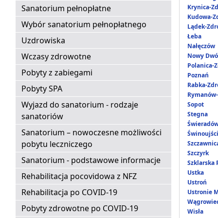
Sanatorium pełnopłatne
Krynica-Zd
Kudowa-Zd
Wybór sanatorium pełnopłatnego
Lądek-Zdr
Łeba
Uzdrowiska
Nałęczów
Wczasy zdrowotne
Nowy Dwó
Polanica-Z
Pobyty z zabiegami
Poznań
Rabka-Zdr
Pobyty SPA
Rymanów-
Wyjazd do sanatorium - rodzaje
Sopot
Stegna
sanatoriów
Świeradów
Sanatorium – nowoczesne możliwości
Świnoujśc
pobytu leczniczego
Szczawnic
Szczyrk
Sanatorium - podstawowe informacje
Szklarska
Ustka
Rehabilitacja pocovidowa z NFZ
Ustroń
Rehabilitacja po COVID-19
Ustronie 
Wągrowie
Pobyty zdrowotne po COVID-19
Wisła