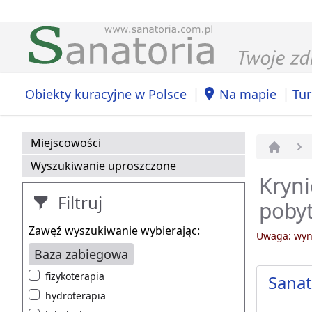
|
|
Obiekty kuracyjne w Polsce
Na mapie
Tur
Miejscowości
Strona 
Wyszukiwanie uproszczone
Kryni
Filtruj
pobyt
Zawęź wyszukiwanie wybierając:
Uwaga: wyni
Baza zabiegowa
fizykoterapia
Sanat
hydroterapia