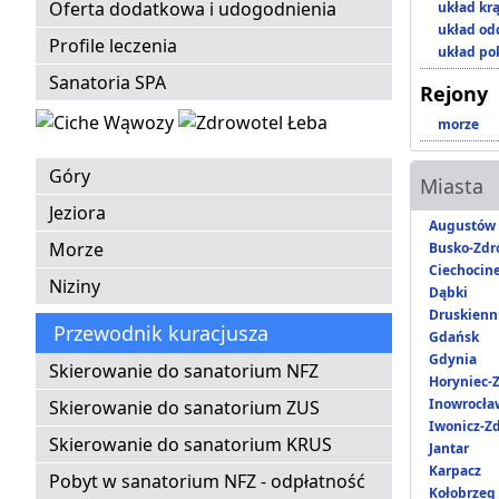
Oferta dodatkowa i udogodnienia
układ kr
układ o
Profile leczenia
układ p
Sanatoria SPA
Rejony
morze
Góry
Miasta
Jeziora
Augustów
Morze
Busko-Zdr
Ciechocin
Niziny
Dąbki
Druskienni
Przewodnik kuracjusza
Gdańsk
Gdynia
Skierowanie do sanatorium NFZ
Horyniec-Z
Inowrocła
Skierowanie do sanatorium ZUS
Iwonicz-Zd
Skierowanie do sanatorium KRUS
Jantar
Karpacz
Pobyt w sanatorium NFZ - odpłatność
Kołobrzeg