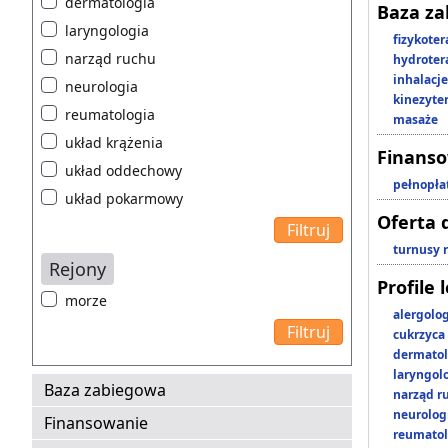
dermatologia
Baza z
laryngologia
fizykoter
narząd ruchu
hydroter
inhalacje
neurologia
kinezyte
reumatologia
masaże
układ krążenia
Finans
układ oddechowy
pełnopła
układ pokarmowy
Oferta 
turnusy 
Rejony
Profile 
morze
alergolo
cukrzyca
dermatol
laryngol
Baza zabiegowa
narząd r
neurolog
Finansowanie
reumatol