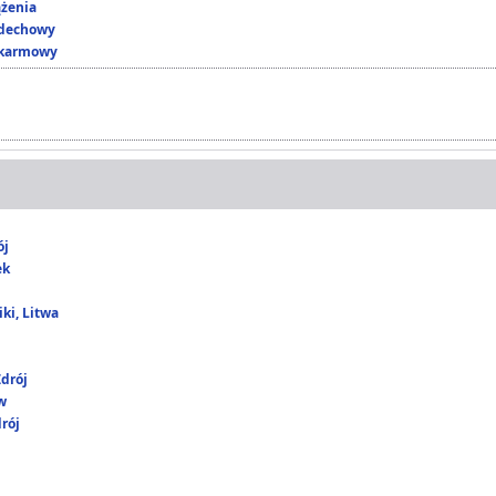
ążenia
ddechowy
okarmowy
ój
ek
ki, Litwa
drój
w
rój