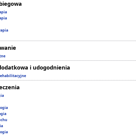
abiegowa
apia
apia
rapia
owanie
tne
dodatkowa i udogodnienia
rehabilitacyjne
leczenia
gia
ogia
ogia
uchu
ia
ogia