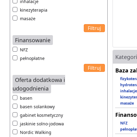
inhalacje
kinezyterapia
masaże
Finansowanie
NFZ
Kategor
pełnopłatne
Baza z
Oferta dodatkowa i
fizykoter
hydroter
udogodnienia
inhalacje
kinezyte
basen
masaże
basen solankowy
Finans
gabinet kosmetyczny
NFZ
jaskinie solno-jodowa
pełnopła
Nordic Walking