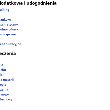
dodatkowa i udogodnienia
alking
lankowy
kosmetyczny
 solno-jodowa
iologiczna
rehabilitacyjne
leczenia
gia
uchu
ia
a materii
ogia
ążenia
erwowy
ddechowy