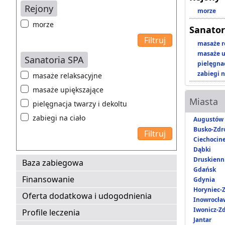
Rejony
morze
morze
Sanator
masaże r
masaże u
Sanatoria SPA
pielęgnac
zabiegi n
masaże relaksacyjne
masaże upiększające
Miasta
pielęgnacja twarzy i dekoltu
zabiegi na ciało
Augustów
Busko-Zdr
Ciechocin
Dąbki
Druskienni
Baza zabiegowa
Gdańsk
Finansowanie
Gdynia
Horyniec-Z
Oferta dodatkowa i udogodnienia
Inowrocła
Iwonicz-Zd
Profile leczenia
Jantar