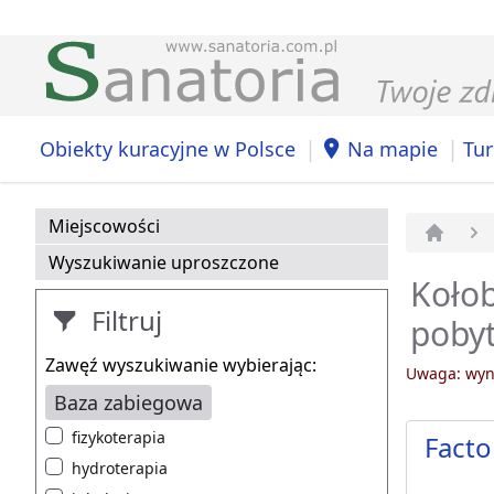
|
|
Obiekty kuracyjne w Polsce
Na mapie
Tur
Miejscowości
Strona 
Wyszukiwanie uproszczone
Kołob
Filtruj
pobyt
Zawęź wyszukiwanie wybierając:
Uwaga: wyni
Baza zabiegowa
fizykoterapia
Facto
hydroterapia