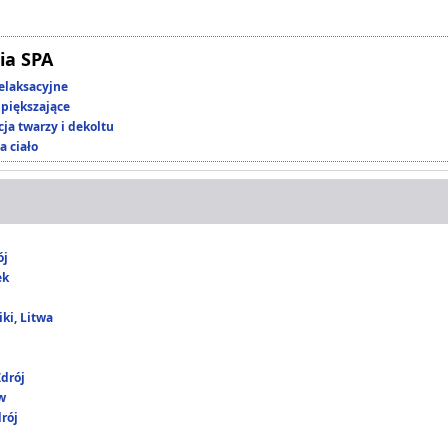
ia SPA
elaksacyjne
piększające
ja twarzy i dekoltu
a ciało
ój
ek
ki, Litwa
drój
w
rój