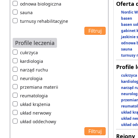
Oferta 
odnowa biologiczna
sauna
Nordic W
basen
turnusy rehabilitacyjne
basen so
gabinet 
jaskinie
Profile leczenia
odnowa b
sauna
cukrzyca
turnusy 
kardiologia
Profile 
narząd ruchu
cukrzyca
neurologia
kardiolo
przemiana materii
narząd r
neurolog
reumatologia
przemian
układ krążenia
reumatol
układ kr
układ nerwowy
układ n
układ oddechowy
układ o
Rejony