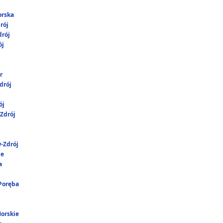
orska
rój
rój
ój
r
drój
ój
Zdrój
-Zdrój
ie
a
 Poręba
Morskie