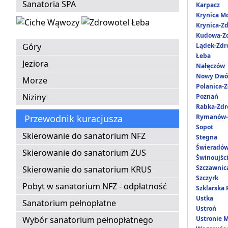
Sanatoria SPA
Karpacz
Krynica M
Krynica-Zd
Kudowa-Zd
Góry
Lądek-Zdr
Łeba
Jeziora
Nałęczów
Nowy Dwó
Morze
Polanica-Z
Niziny
Poznań
Rabka-Zdr
Przewodnik kuracjusza
Rymanów-
Sopot
Skierowanie do sanatorium NFZ
Stegna
Świeradów
Skierowanie do sanatorium ZUS
Świnoujśc
Szczawnic
Skierowanie do sanatorium KRUS
Szczyrk
Pobyt w sanatorium NFZ - odpłatność
Szklarska
Ustka
Sanatorium pełnopłatne
Ustroń
Wybór sanatorium pełnopłatnego
Ustronie 