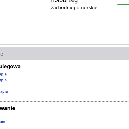
zachodniopomorskie
ie
abiegowa
apia
apia
rapia
owanie
tne