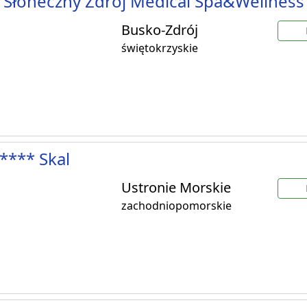
 Słoneczny Zdrój Medical Spa&Wellness
Busko-Zdrój
świętokrzyskie
**** Skal
Ustronie Morskie
zachodniopomorskie