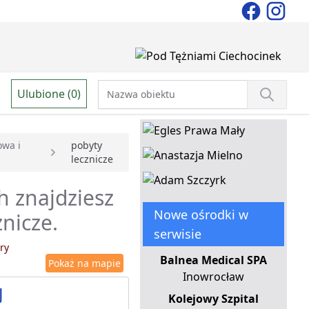
Ulubione (0)
owa i
pobyty
lecznicze
h znajdziesz
Nowe ośrodki w
nicze.
serwisie
ry
Balnea Medical SPA
Pokaż na mapie
Inowrocław
J
Kolejowy Szpital