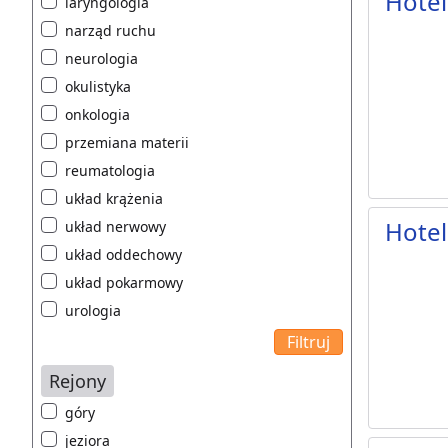
Hotel
laryngologia
narząd ruchu
neurologia
okulistyka
onkologia
przemiana materii
reumatologia
układ krążenia
Hotel
układ nerwowy
układ oddechowy
układ pokarmowy
urologia
Rejony
góry
jeziora