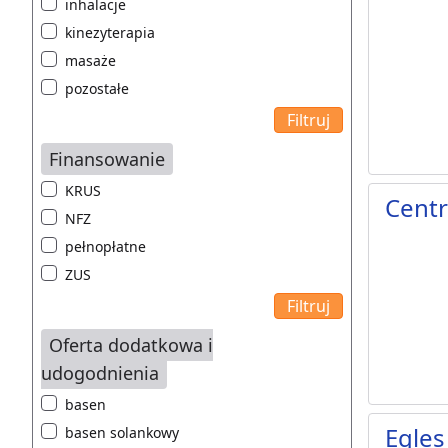
inhalacje
kinezyterapia
masaże
pozostałe
Finansowanie
KRUS
Cent
NFZ
pełnopłatne
ZUS
Oferta dodatkowa i
udogodnienia
basen
Egles
basen solankowy