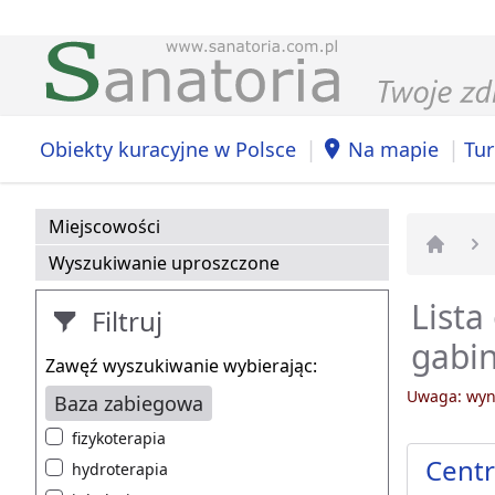
|
|
Obiekty kuracyjne w Polsce
Na mapie
Tur
Miejscowości
Wyszukiwanie uproszczone
Strona 
Lista
Filtruj
gabin
Zawęź wyszukiwanie wybierając:
Uwaga: wyni
Baza zabiegowa
fizykoterapia
Cent
hydroterapia