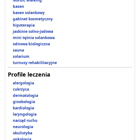
Nordic Walking
basen
basen solankowy
gabinet kosmetyczny
hipoterapia
jaskinie solno-jodowa
mini tężnia solankowa
odnowa biologiczna
sauna
solarium
turnusy rehabilitacyjne
Profile leczenia
alergologia
cukrzyca
dermatologia
ginekologia
kardiologia
laryngologia
narząd ruchu
neurologia
okulistyka
onkologia