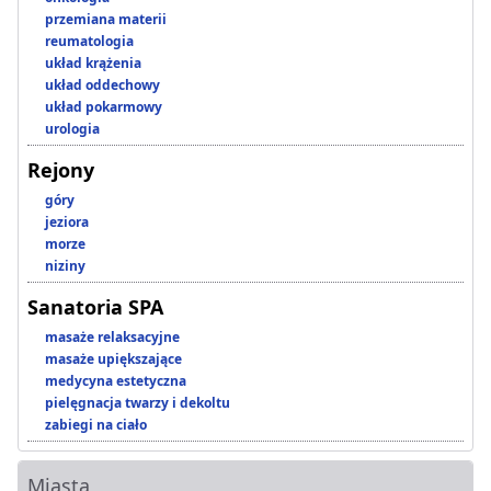
przemiana materii
reumatologia
układ krążenia
układ oddechowy
układ pokarmowy
urologia
Rejony
góry
jeziora
morze
niziny
Sanatoria SPA
masaże relaksacyjne
masaże upiększające
medycyna estetyczna
pielęgnacja twarzy i dekoltu
zabiegi na ciało
Miasta