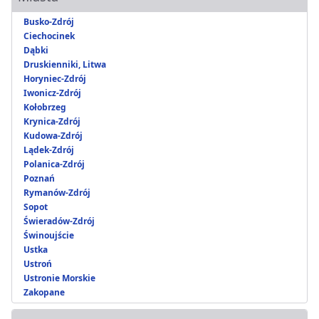
Busko-Zdrój
Ciechocinek
Dąbki
Druskienniki, Litwa
Horyniec-Zdrój
Iwonicz-Zdrój
Kołobrzeg
Krynica-Zdrój
Kudowa-Zdrój
Lądek-Zdrój
Polanica-Zdrój
Poznań
Rymanów-Zdrój
Sopot
Świeradów-Zdrój
Świnoujście
Ustka
Ustroń
Ustronie Morskie
Zakopane