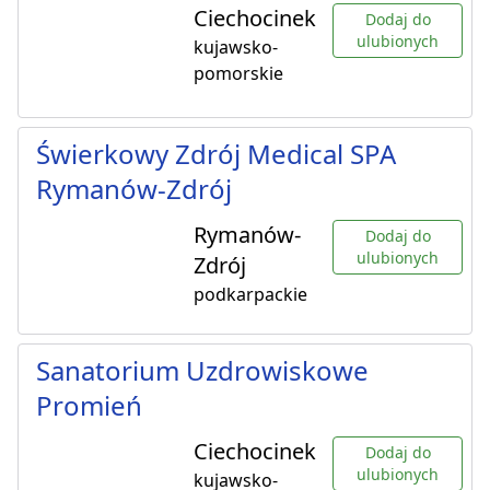
Ciechocinek
Dodaj do
ulubionych
kujawsko-
pomorskie
Świerkowy Zdrój Medical SPA
Rymanów-Zdrój
Rymanów-
Dodaj do
ulubionych
Zdrój
podkarpackie
Sanatorium Uzdrowiskowe
Promień
Ciechocinek
Dodaj do
ulubionych
kujawsko-