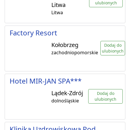
ulubionych
Litwa
Litwa
Factory Resort
Kołobrzeg
Dodaj do
ulubionych
zachodniopomorskie
Hotel MIR-JAN SPA***
Lądek-Zdrój
Dodaj do
ulubionych
dolnośląskie
Klinika Uzdrowiskowa Pod