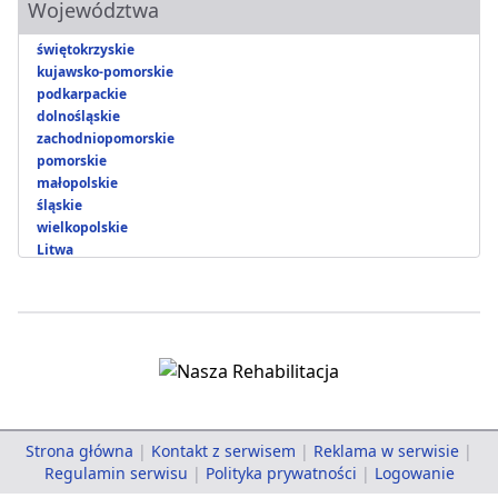
Województwa
świętokrzyskie
kujawsko-pomorskie
podkarpackie
dolnośląskie
zachodniopomorskie
pomorskie
małopolskie
śląskie
wielkopolskie
Litwa
Strona główna
|
Kontakt z serwisem
|
Reklama w serwisie
|
Regulamin serwisu
|
Polityka prywatności
|
Logowanie