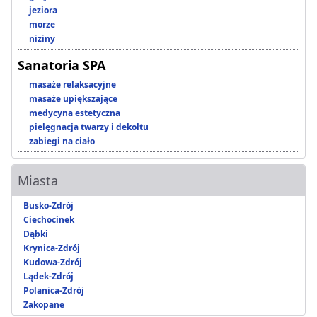
jeziora
morze
niziny
Sanatoria SPA
masaże relaksacyjne
masaże upiększające
medycyna estetyczna
pielęgnacja twarzy i dekoltu
zabiegi na ciało
Miasta
Busko-Zdrój
Ciechocinek
Dąbki
Krynica-Zdrój
Kudowa-Zdrój
Lądek-Zdrój
Polanica-Zdrój
Zakopane