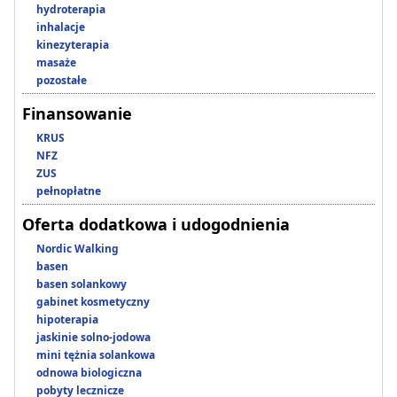
hydroterapia
inhalacje
kinezyterapia
masaże
pozostałe
Finansowanie
KRUS
NFZ
ZUS
pełnopłatne
Oferta dodatkowa i udogodnienia
Nordic Walking
basen
basen solankowy
gabinet kosmetyczny
hipoterapia
jaskinie solno-jodowa
mini tężnia solankowa
odnowa biologiczna
pobyty lecznicze