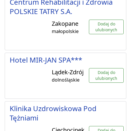
Centrum Rehabilitacji i Zdrowia
POLSKIE TATRY S.A.
Zakopane
Dodaj do
ulubionych
małopolskie
Hotel MIR-JAN SPA***
Lądek-Zdrój
Dodaj do
ulubionych
dolnośląskie
Klinika Uzdrowiskowa Pod
Tężniami
Ciechocinek
Dodaj do