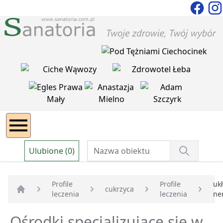
Ulubione (0)
Profile
Profile
uk
cukrzyca
leczenia
leczenia
ne
Strona główna
Ośrodki specjalizujące się w