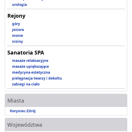
urologia
Rejony
góry
jeziora
morze
niziny
Sanatoria SPA
masaże relaksacyjne
masaże upiększające
medycyna estetyczna
pielęgnacja twarzy i dekoltu
zabiegi na ciało
Miasta
Horyniec-Zdrój
Województwa