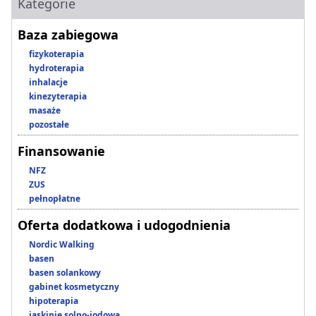
Kategorie
Baza zabiegowa
fizykoterapia
hydroterapia
inhalacje
kinezyterapia
masaże
pozostałe
Finansowanie
NFZ
ZUS
pełnopłatne
Oferta dodatkowa i udogodnienia
Nordic Walking
basen
basen solankowy
gabinet kosmetyczny
hipoterapia
jaskinie solno-jodowa