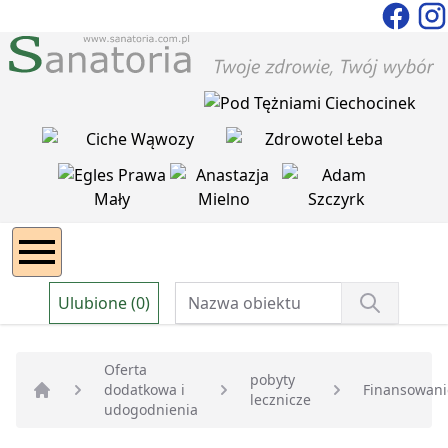
Ulubione (0)
Oferta
pobyty
dodatkowa i
Finansowani
lecznicze
Strona główna
udogodnienia