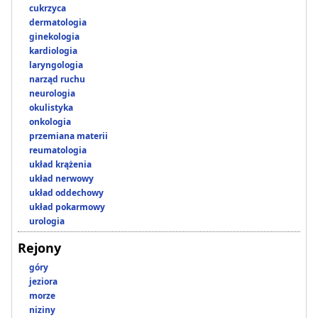
cukrzyca
dermatologia
ginekologia
kardiologia
laryngologia
narząd ruchu
neurologia
okulistyka
onkologia
przemiana materii
reumatologia
układ krążenia
układ nerwowy
układ oddechowy
układ pokarmowy
urologia
Rejony
góry
jeziora
morze
niziny