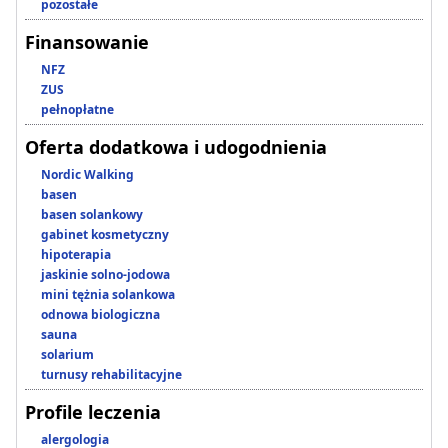
pozostałe
Finansowanie
NFZ
ZUS
pełnopłatne
Oferta dodatkowa i udogodnienia
Nordic Walking
basen
basen solankowy
gabinet kosmetyczny
hipoterapia
jaskinie solno-jodowa
mini tężnia solankowa
odnowa biologiczna
sauna
solarium
turnusy rehabilitacyjne
Profile leczenia
alergologia